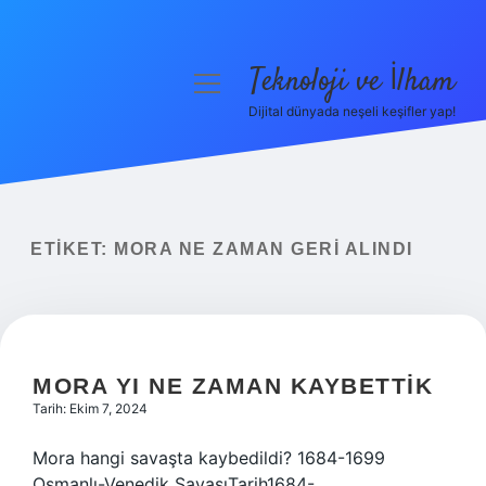
Teknoloji ve İlham
menüyü
aç
Dijital dünyada neşeli keşifler yap!
Anasayfa
Gizlilik Politikası
Yasal Uyarı
ETIKET:
MORA NE ZAMAN GERI ALINDI
Hakkımızda
MORA YI NE ZAMAN KAYBETTIK
Tarih: Ekim 7, 2024
Mora hangi savaşta kaybedildi? 1684-1699
Osmanlı-Venedik SavaşıTarih1684-