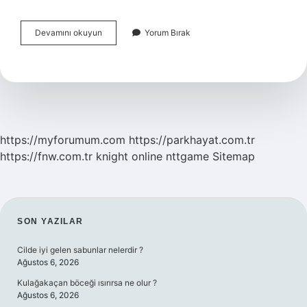
Mora
Devamını okuyun
Yorum Bırak
Yı
Ne
Zaman
Kaybettik
https://myforumum.com
https://parkhayat.com.tr
https://fnw.com.tr
knight online
nttgame
Sitemap
SIDEBAR
SON YAZILAR
Cilde iyi gelen sabunlar nelerdir ?
Ağustos 6, 2026
Kulağakaçan böceği ısırırsa ne olur ?
Ağustos 6, 2026