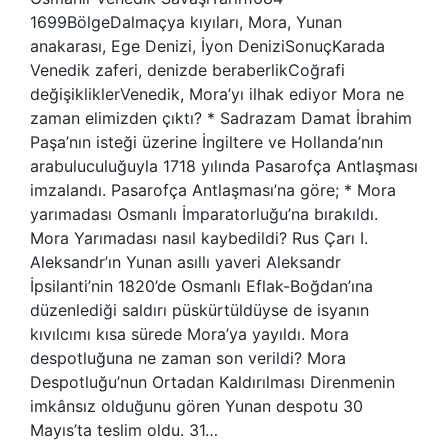
1699BölgeDalmaçya kıyıları, Mora, Yunan
anakarası, Ege Denizi, İyon DeniziSonuçKarada
Venedik zaferi, denizde beraberlikCoğrafi
değişikliklerVenedik, Mora’yı ilhak ediyor Mora ne
zaman elimizden çıktı? * Sadrazam Damat İbrahim
Paşa’nın isteği üzerine İngiltere ve Hollanda’nın
arabuluculuğuyla 1718 yılında Pasarofça Antlaşması
imzalandı. Pasarofça Antlaşması’na göre; * Mora
yarımadası Osmanlı İmparatorluğu’na bırakıldı.
Mora Yarımadası nasıl kaybedildi? Rus Çarı I.
Aleksandr’ın Yunan asıllı yaveri Aleksandr
İpsilanti’nin 1820’de Osmanlı Eflak-Boğdan’ına
düzenlediği saldırı püskürtüldüyse de isyanın
kıvılcımı kısa sürede Mora’ya yayıldı. Mora
despotluğuna ne zaman son verildi? Mora
Despotluğu’nun Ortadan Kaldırılması Direnmenin
imkânsız olduğunu gören Yunan despotu 30
Mayıs’ta teslim oldu. 31…