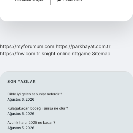
Kolay
Atlatmak
Için
Ne
Yapmalı
https://myforumum.com
https://parkhayat.com.tr
https://fnw.com.tr
knight online
nttgame
Sitemap
SIDEBAR
SON YAZILAR
Cilde iyi gelen sabunlar nelerdir ?
Ağustos 6, 2026
Kulağakaçan böceği ısırırsa ne olur ?
Ağustos 6, 2026
Avcılık harcı 2025 ne kadar ?
Ağustos 5, 2026