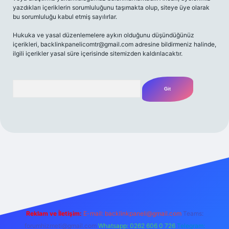
yazdıkları içeriklerin sorumluluğunu taşımakta olup, siteye üye olarak
bu sorumluluğu kabul etmiş sayılırlar.
Hukuka ve yasal düzenlemelere aykırı olduğunu düşündüğünüz
içerikleri,
backlinkpanelicomtr@gmail.com
adresine bildirmeniz halinde,
ilgili içerikler yasal süre içerisinde sitemizden kaldırılacaktır.
Arama
/
Reklam ve İletişim:
E-mail:
backlinkpaneli@gmail.com
Teams:
forumhizmeti@gmail.com
Whatsapp: 0262 606 0 726
Telegram: