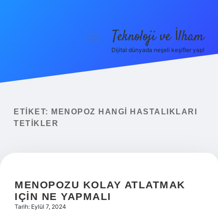
Teknoloji ve İlham
menüyü
aç
Dijital dünyada neşeli keşifler yap!
Anasayfa
Gizlilik Politikası
Yasal Uyarı
ETIKET:
MENOPOZ HANGI HASTALIKLARI
TETIKLER
Hakkımızda
MENOPOZU KOLAY ATLATMAK
IÇIN NE YAPMALI
Tarih: Eylül 7, 2024