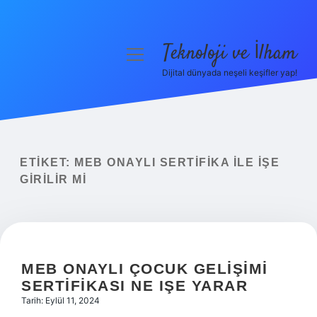
Teknoloji ve İlham
menüyü
aç
Dijital dünyada neşeli keşifler yap!
Anasayfa
Gizlilik Politikası
Yasal Uyarı
ETIKET:
MEB ONAYLI SERTIFIKA ILE IŞE
GIRILIR MI
Hakkımızda
MEB ONAYLI ÇOCUK GELIŞIMI
SERTIFIKASI NE IŞE YARAR
Tarih: Eylül 11, 2024