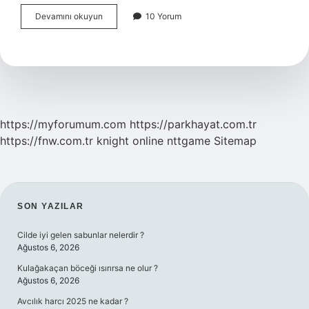
Meb
Devamını okuyun
10 Yorum
Onaylı
Çocuk
Gelişimi
Sertifikası
Ne
Işe
Yarar
https://myforumum.com
https://parkhayat.com.tr
https://fnw.com.tr
knight online
nttgame
Sitemap
SIDEBAR
SON YAZILAR
Cilde iyi gelen sabunlar nelerdir ?
Ağustos 6, 2026
Kulağakaçan böceği ısırırsa ne olur ?
Ağustos 6, 2026
Avcılık harcı 2025 ne kadar ?