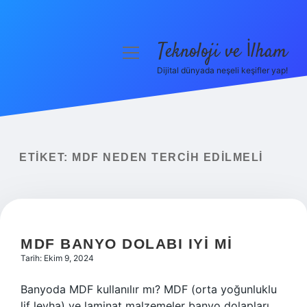
Teknoloji ve İlham
menüyü
aç
Dijital dünyada neşeli keşifler yap!
Anasayfa
Gizlilik Politikası
Yasal Uyarı
ETIKET:
MDF NEDEN TERCIH EDILMELI
Hakkımızda
MDF BANYO DOLABI IYI MI
Tarih: Ekim 9, 2024
Banyoda MDF kullanılır mı? MDF (orta yoğunluklu
lif levha) ve laminat malzemeler banyo dolapları