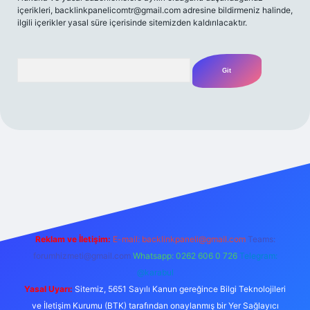
içerikleri,
backlinkpanelicomtr@gmail.com
adresine bildirmeniz halinde,
ilgili içerikler yasal süre içerisinde sitemizden kaldırılacaktır.
Arama
/
Reklam ve İletişim:
E-mail:
backlinkpaneli@gmail.com
Teams:
forumhizmeti@gmail.com
Whatsapp: 0262 606 0 726
Telegram:
@karabul
Yasal Uyarı:
Sitemiz, 5651 Sayılı Kanun gereğince Bilgi Teknolojileri
ve İletişim Kurumu (BTK) tarafından onaylanmış bir Yer Sağlayıcı