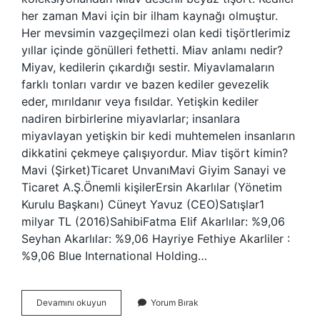
her zaman Mavi için bir ilham kaynağı olmuştur.
Her mevsimin vazgeçilmezi olan kedi tişörtlerimiz
yıllar içinde gönülleri fethetti. Miav anlamı nedir?
Miyav, kedilerin çıkardığı sestir. Miyavlamaların
farklı tonları vardır ve bazen kediler gevezelik
eder, mırıldanır veya fısıldar. Yetişkin kediler
nadiren birbirlerine miyavlarlar; insanlara
miyavlayan yetişkin bir kedi muhtemelen insanların
dikkatini çekmeye çalışıyordur. Miav tişört kimin?
Mavi (Şirket)Ticaret UnvanıMavi Giyim Sanayi ve
Ticaret A.Ş.Önemli kişilerErsin Akarlılar (Yönetim
Kurulu Başkanı) Cüneyt Yavuz (CEO)Satışlar1
milyar TL (2016)SahibiFatma Elif Akarlılar: %9,06
Seyhan Akarlılar: %9,06 Hayriye Fethiye Akarliler :
%9,06 Blue International Holding…
Mavi
Devamını okuyun
Yorum Bırak
Neden