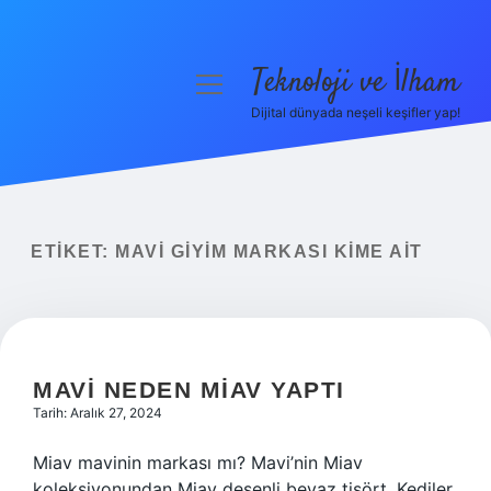
Teknoloji ve İlham
menüyü
aç
Dijital dünyada neşeli keşifler yap!
Anasayfa
Gizlilik Politikası
Yasal Uyarı
ETIKET:
MAVI GIYIM MARKASI KIME AIT
Hakkımızda
MAVI NEDEN MIAV YAPTI
Tarih: Aralık 27, 2024
Miav mavinin markası mı? Mavi’nin Miav
koleksiyonundan Miav desenli beyaz tişört. Kediler