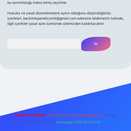
bu sorumluluğu kabul etmiş sayılırlar.
Hukuka ve yasal düzenlemelere aykırı olduğunu düşündüğünüz
içerikleri,
backlinkpanelicomtr@gmail.com
adresine bildirmeniz halinde,
ilgili içerikler yasal süre içerisinde sitemizden kaldırılacaktır.
Arama
/
Reklam ve İletişim:
E-mail:
backlinkpaneli@gmail.com
Teams:
forumhizmeti@gmail.com
Whatsapp: 0262 606 0 726
Telegram:
@karabul