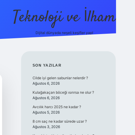
Teknoloji ve İlham
Dijital dünyada neşeli keşifler yap!
ino güncel giriş
ilbet güncel giriş
www.betexper.xyz/
SIDEBAR
SON YAZILAR
Cilde iyi gelen sabunlar nelerdir ?
Ağustos 6, 2026
Kulağakaçan böceği ısırırsa ne olur ?
Ağustos 6, 2026
Avcılık harcı 2025 ne kadar ?
Ağustos 5, 2026
8 cm saç ne kadar sürede uzar ?
Ağustos 3, 2026