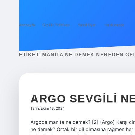
Anasayfa
Gizlilik Politikası
Yasal Uyarı
Hakkımızda
ETIKET:
MANITA NE DEMEK NEREDEN GE
ARGO SEVGILI N
Tarih: Ekim 13, 2024
Argoda manita ne demek? [2] (Argo) Karşı cinsl
ne demek? Ortak bir dil olmasına rağmen her