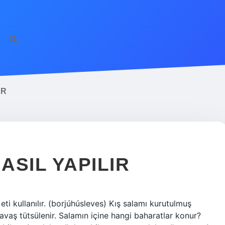
ilbet giriş
famecasi
AR
ASIL YAPILIR
i kullanılır. (borjúhúsleves) Kış salamı kurutulmuş
avaş tütsülenir. Salamın içine hangi baharatlar konur?