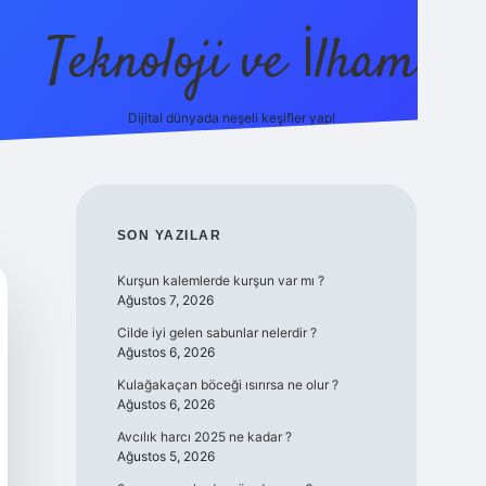
Teknoloji ve İlham
Dijital dünyada neşeli keşifler yap!
no güncel giriş
ilbet güncel giriş
www.betexper.xyz/
SIDEBAR
SON YAZILAR
Kurşun kalemlerde kurşun var mı ?
Ağustos 7, 2026
Cilde iyi gelen sabunlar nelerdir ?
Ağustos 6, 2026
Kulağakaçan böceği ısırırsa ne olur ?
Ağustos 6, 2026
Avcılık harcı 2025 ne kadar ?
Ağustos 5, 2026