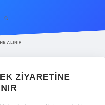
ilbet giriş
famecasi
NE ALINIR
EK ZIYARETINE
INIR