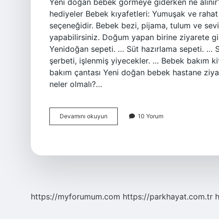
Yeni doğan bebek görmeye giderken ne alınır
hediyeler Bebek kıyafetleri: Yumuşak ve rahat
seçeneğidir. Bebek bezi, pijama, tulum ve sevi
yapabilirsiniz. Doğum yapan birine ziyarete gid
Yenidoğan sepeti. … Süt hazırlama sepeti. … S
şerbeti, işlenmiş yiyecekler. … Bebek bakım k
bakım çantası Yeni doğan bebek hastane ziyar
neler olmalı?…
Yeni
Devamını okuyun
10 Yorum
Doğan
Bebek
Ziyaretine
Giderken
Ne
Alınır
https://myforumum.com
https://parkhayat.com.tr
h