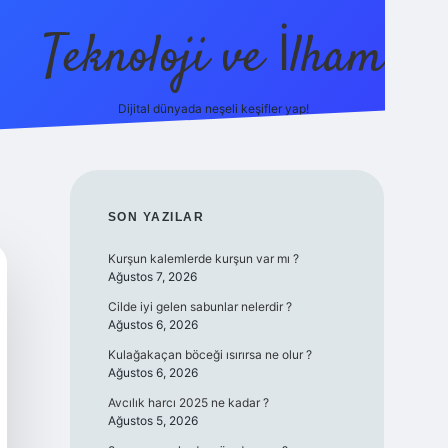
Teknoloji ve İlham
Dijital dünyada neşeli keşifler yap!
no güncel giriş
ilbet güncel giriş
www.betexper.xyz/
SIDEBAR
SON YAZILAR
Kurşun kalemlerde kurşun var mı ?
Ağustos 7, 2026
Cilde iyi gelen sabunlar nelerdir ?
Ağustos 6, 2026
Kulağakaçan böceği ısırırsa ne olur ?
Ağustos 6, 2026
Avcılık harcı 2025 ne kadar ?
Ağustos 5, 2026