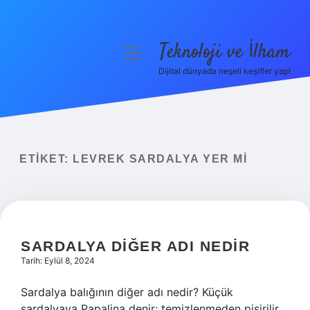
Teknoloji ve İlham
menüyü
aç
Dijital dünyada neşeli keşifler yap!
Anasayfa
Gizlilik Politikası
Yasal Uyarı
ETIKET:
LEVREK SARDALYA YER MI
Hakkımızda
SARDALYA DIĞER ADI NEDIR
Tarih: Eylül 8, 2024
Sardalya balığının diğer adı nedir? Küçük
sardalyaya Papalina denir; temizlenmeden pişirilir.