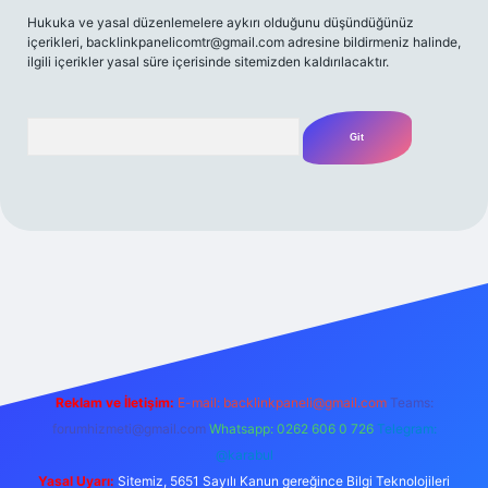
Hukuka ve yasal düzenlemelere aykırı olduğunu düşündüğünüz
içerikleri,
backlinkpanelicomtr@gmail.com
adresine bildirmeniz halinde,
ilgili içerikler yasal süre içerisinde sitemizden kaldırılacaktır.
Arama
/
Reklam ve İletişim:
E-mail:
backlinkpaneli@gmail.com
Teams:
forumhizmeti@gmail.com
Whatsapp: 0262 606 0 726
Telegram:
@karabul
Yasal Uyarı:
Sitemiz, 5651 Sayılı Kanun gereğince Bilgi Teknolojileri