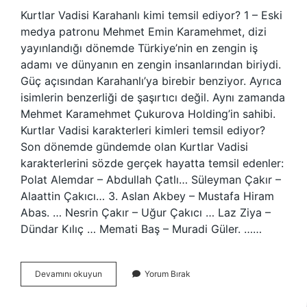
Kurtlar Vadisi Karahanlı kimi temsil ediyor? 1 – Eski
medya patronu Mehmet Emin Karamehmet, dizi
yayınlandığı dönemde Türkiye’nin en zengin iş
adamı ve dünyanın en zengin insanlarından biriydi.
Güç açısından Karahanlı’ya birebir benziyor. Ayrıca
isimlerin benzerliği de şaşırtıcı değil. Aynı zamanda
Mehmet Karamehmet Çukurova Holding’in sahibi.
Kurtlar Vadisi karakterleri kimleri temsil ediyor?
Son dönemde gündemde olan Kurtlar Vadisi
karakterlerini sözde gerçek hayatta temsil edenler:
Polat Alemdar – Abdullah Çatlı… Süleyman Çakır –
Alaattin Çakıcı… 3. Aslan Akbey – Mustafa Hiram
Abas. … Nesrin Çakır – Uğur Çakıcı … Laz Ziya –
Dündar Kılıç … Memati Baş – Muradi Güler. ……
Kurtlar
Devamını okuyun
Yorum Bırak
Vadisi
Kimi