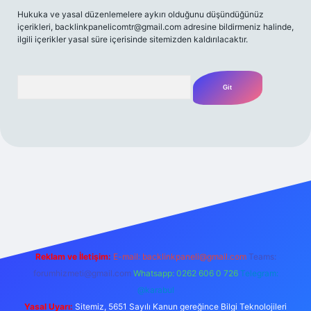
Hukuka ve yasal düzenlemelere aykırı olduğunu düşündüğünüz
içerikleri,
backlinkpanelicomtr@gmail.com
adresine bildirmeniz halinde,
ilgili içerikler yasal süre içerisinde sitemizden kaldırılacaktır.
Arama
/
Reklam ve İletişim:
E-mail:
backlinkpaneli@gmail.com
Teams:
forumhizmeti@gmail.com
Whatsapp: 0262 606 0 726
Telegram:
@karabul
Yasal Uyarı:
Sitemiz, 5651 Sayılı Kanun gereğince Bilgi Teknolojileri