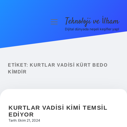
Teknoloji ve İlham
menüyü
aç
Dijital dünyada neşeli keşifler yap!
Anasayfa
Gizlilik Politikası
Yasal Uyarı
ETIKET:
KURTLAR VADISI KÜRT BEDO
KIMDIR
Hakkımızda
KURTLAR VADISI KIMI TEMSIL
EDIYOR
Tarih: Ekim 21, 2024