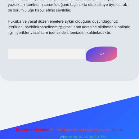
yazdıkları içeriklerin sorumluluğunu taşımakta olup, siteye üye olarak
bu sorumluluğu kabul etmiş sayılırlar.
Hukuka ve yasal düzenlemelere aykırı olduğunu düşündüğünüz
içerikleri,
backlinkpanelicomtr@gmail.com
adresine bildirmeniz halinde,
ilgili içerikler yasal süre içerisinde sitemizden kaldırılacaktır.
Arama
/
Reklam ve İletişim:
E-mail:
backlinkpaneli@gmail.com
Teams:
forumhizmeti@gmail.com
Whatsapp: 0262 606 0 726
Telegram: