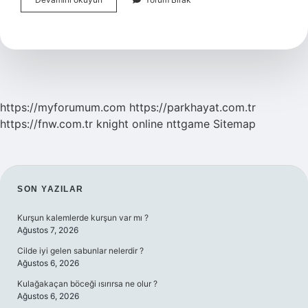
Muayeneden
Geçemeyince
Ne
Olur
https://myforumum.com
https://parkhayat.com.tr
https://fnw.com.tr
knight online
nttgame
Sitemap
SIDEBAR
SON YAZILAR
Kurşun kalemlerde kurşun var mı ?
Ağustos 7, 2026
Cilde iyi gelen sabunlar nelerdir ?
Ağustos 6, 2026
Kulağakaçan böceği ısırırsa ne olur ?
Ağustos 6, 2026