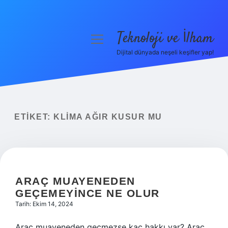
Teknoloji ve İlham
menüyü
aç
Dijital dünyada neşeli keşifler yap!
Anasayfa
Gizlilik Politikası
Yasal Uyarı
ETIKET:
KLIMA AĞIR KUSUR MU
Hakkımızda
ARAÇ MUAYENEDEN
GEÇEMEYINCE NE OLUR
Tarih: Ekim 14, 2024
Araç muayeneden geçmezse kaç hakkı var? Araç