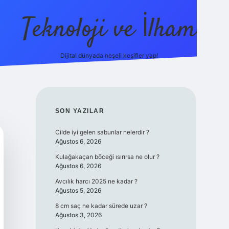
Teknoloji ve İlham
Dijital dünyada neşeli keşifler yap!
ino güncel giriş
ilbet güncel giriş
www.betexper.xyz/
SIDEBAR
SON YAZILAR
Cilde iyi gelen sabunlar nelerdir ?
Ağustos 6, 2026
Kulağakaçan böceği ısırırsa ne olur ?
Ağustos 6, 2026
Avcılık harcı 2025 ne kadar ?
Ağustos 5, 2026
8 cm saç ne kadar sürede uzar ?
Ağustos 3, 2026