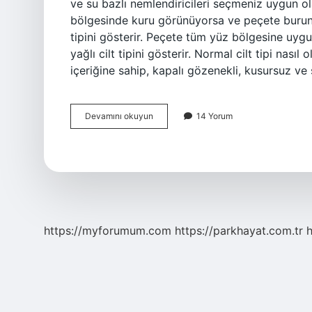
ve su bazlı nemlendiricileri seçmeniz uygun ol
bölgesinde kuru görünüyorsa ve peçete burun 
tipini gösterir. Peçete tüm yüz bölgesine uyg
yağlı cilt tipini gösterir. Normal cilt tipi nasıl
içeriğine sahip, kapalı gözenekli, kusursuz ve 
Yağlı
Devamını okuyun
14 Yorum
Ve
Karma
Cilt
Nasıl
Olur
https://myforumum.com
https://parkhayat.com.tr
h