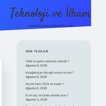
Teknoloji ve İlham
Dijital dünyada neşeli keşifler yap!
ino güncel giriş
ilbet güncel giriş
www.betexper.xyz/
SIDEBAR
SON YAZILAR
Cilde iyi gelen sabunlar nelerdir ?
Ağustos 6, 2026
Kulağakaçan böceği ısırırsa ne olur ?
Ağustos 6, 2026
Avcılık harcı 2025 ne kadar ?
Ağustos 5, 2026
8 cm saç ne kadar sürede uzar ?
Ağustos 3, 2026