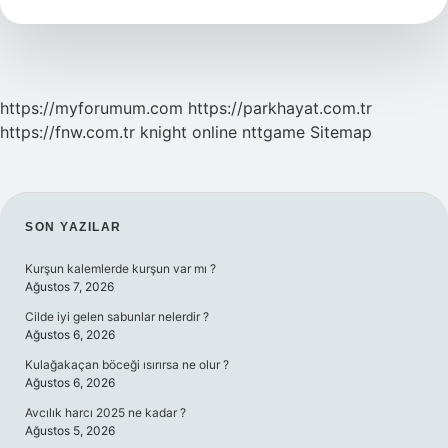
Cilt
Nasıl
Olur
https://myforumum.com
https://parkhayat.com.tr
https://fnw.com.tr
knight online
nttgame
Sitemap
SIDEBAR
SON YAZILAR
Kurşun kalemlerde kurşun var mı ?
Ağustos 7, 2026
Cilde iyi gelen sabunlar nelerdir ?
Ağustos 6, 2026
Kulağakaçan böceği ısırırsa ne olur ?
Ağustos 6, 2026
Avcılık harcı 2025 ne kadar ?
Ağustos 5, 2026