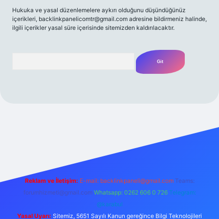
Hukuka ve yasal düzenlemelere aykırı olduğunu düşündüğünüz
içerikleri,
backlinkpanelicomtr@gmail.com
adresine bildirmeniz halinde,
ilgili içerikler yasal süre içerisinde sitemizden kaldırılacaktır.
Arama
/
Reklam ve İletişim:
E-mail:
backlinkpaneli@gmail.com
Teams:
forumhizmeti@gmail.com
Whatsapp: 0262 606 0 726
Telegram:
@karabul
Yasal Uyarı:
Sitemiz, 5651 Sayılı Kanun gereğince Bilgi Teknolojileri