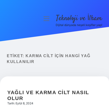
Teknoloji ve İlham
menüyü
aç
Dijital dünyada neşeli keşifler yap!
Anasayfa
Gizlilik Politikası
Yasal Uyarı
ETIKET:
KARMA CILT IÇIN HANGI YAĞ
KULLANILIR
Hakkımızda
YAĞLI VE KARMA CILT NASIL
OLUR
Tarih: Eylül 8, 2024