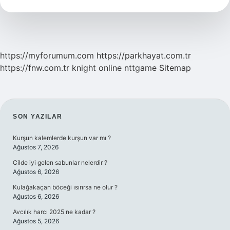
Cilt
Nasıl
Olur
https://myforumum.com
https://parkhayat.com.tr
https://fnw.com.tr
knight online
nttgame
Sitemap
SIDEBAR
SON YAZILAR
Kurşun kalemlerde kurşun var mı ?
Ağustos 7, 2026
Cilde iyi gelen sabunlar nelerdir ?
Ağustos 6, 2026
Kulağakaçan böceği ısırırsa ne olur ?
Ağustos 6, 2026
Avcılık harcı 2025 ne kadar ?
Ağustos 5, 2026