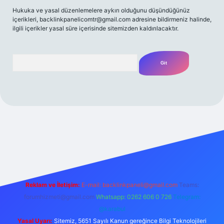
Hukuka ve yasal düzenlemelere aykırı olduğunu düşündüğünüz
içerikleri,
backlinkpanelicomtr@gmail.com
adresine bildirmeniz halinde,
ilgili içerikler yasal süre içerisinde sitemizden kaldırılacaktır.
Arama
/
Reklam ve İletişim:
E-mail:
backlinkpaneli@gmail.com
Teams:
forumhizmeti@gmail.com
Whatsapp: 0262 606 0 726
Telegram:
@karabul
Yasal Uyarı:
Sitemiz, 5651 Sayılı Kanun gereğince Bilgi Teknolojileri