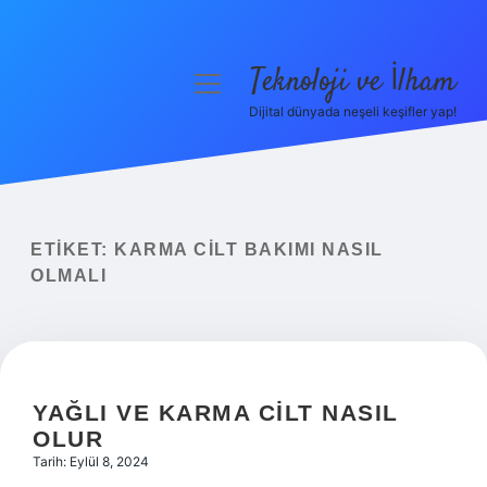
Teknoloji ve İlham
menüyü
aç
Dijital dünyada neşeli keşifler yap!
Anasayfa
Gizlilik Politikası
Yasal Uyarı
ETIKET:
KARMA CILT BAKIMI NASIL
OLMALI
Hakkımızda
YAĞLI VE KARMA CILT NASIL
OLUR
Tarih: Eylül 8, 2024