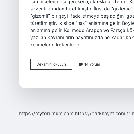
için incelenmesi gereken çok eski bir terim. K
sözcüklerinden türetilmiştir. İkisi de “gizleme”
“gizemli” bir şeyi ifade etmeye başladığını gö
türetilmiştir. İkisi de “ışık” anlamına gelir. Bö
anlamına gelir. Kelimede Arapça ve Farsça kök
yazılan kavramların hayatımızda ne kadar kök
kelimelerin kökenlerini…
Karanlık
Devamını okuyun
14 Yorum
kelimesinin
kökü
nedir
https://myforumum.com
https://parkhayat.com.tr
h