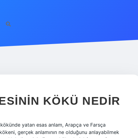
ilbet giriş
famecasi
ESININ KÖKÜ NEDIR
in kökünde yatan esas anlam, Arapça ve Farsça
 kökeni, gerçek anlamının ne olduğunu anlayabilmek