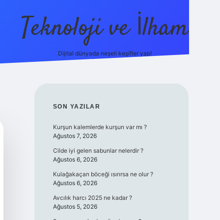
Teknoloji ve İlham
Dijital dünyada neşeli keşifler yap!
no güncel giriş
ilbet güncel giriş
www.betexper.xyz/
SIDEBAR
SON YAZILAR
Kurşun kalemlerde kurşun var mı ?
Ağustos 7, 2026
Cilde iyi gelen sabunlar nelerdir ?
Ağustos 6, 2026
Kulağakaçan böceği ısırırsa ne olur ?
Ağustos 6, 2026
Avcılık harcı 2025 ne kadar ?
Ağustos 5, 2026