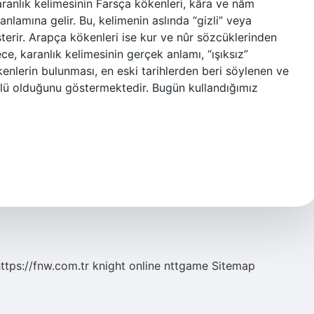
aranlık kelimesinin Farsça kökenleri, kâra ve nâm
 anlamına gelir. Bu, kelimenin aslında “gizli” veya
sterir. Arapça kökenleri ise kur ve nûr sözcüklerinden
ylece, karanlık kelimesinin gerçek anlamı, “ışıksız”
enlerin bulunması, en eski tarihlerden beri söylenen ve
lü olduğunu göstermektedir. Bugün kullandığımız
ttps://fnw.com.tr
knight online
nttgame
Sitemap