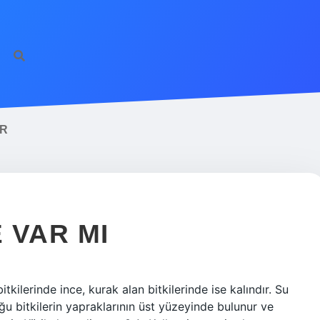
ilbet giriş
fameca
R
 VAR MI
kilerinde ince, kurak alan bitkilerinde ise kalındır. Su
ğu bitkilerin yapraklarının üst yüzeyinde bulunur ve