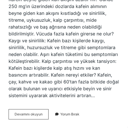
250 mg’ın üzerindeki dozlarda kafein alımının
beyne giden kan akışını kısıtladığı ve sinirlilik,
titreme, uykusuzluk, kalp çarpıntısı, mide
rahatsızlığı ve baş ağrısına neden olabildiği
bildirilmiştir. Vücuda fazla kafein girerse ne olur?
Kaygı ve sinirlilik: Kafein bazı kişilerde kaygı,
sinirlilik, huzursuzluk ve titreme gibi semptomlara
neden olabilir. Aşırı kafein tüketimi bu semptomları
kötüleştirebilir. Kalp çarpıntısı ve yüksek tansiyon:
Kafein bazı kişilerde kalp atış hızını ve kan
basıncını artırabilir. Kafein nereyi etkiler? Kafein,
çay, kahve ve kakao gibi 60’tan fazla bitkide doğal
olarak bulunan ve uyarıcı etkisiyle beyin ve sinir
sistemini uyararak aktivitelerini artıran…
Kafein
Devamını okuyun
Yorum Bırak
Gri
Maddeyi