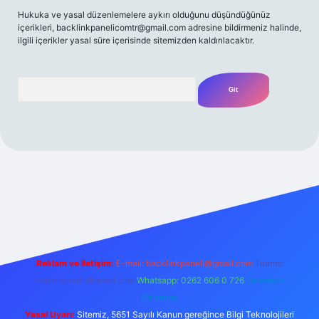
Hukuka ve yasal düzenlemelere aykırı olduğunu düşündüğünüz
içerikleri,
backlinkpanelicomtr@gmail.com
adresine bildirmeniz halinde,
ilgili içerikler yasal süre içerisinde sitemizden kaldırılacaktır.
Arama
/
Reklam ve İletişim:
E-mail:
backlinkpaneli@gmail.com
Teams:
forumhizmeti@gmail.com
Whatsapp: 0262 606 0 726
Telegram:
@karabul
Yasal Uyarı:
Sitemiz, 5651 Sayılı Kanun gereğince Bilgi Teknolojileri