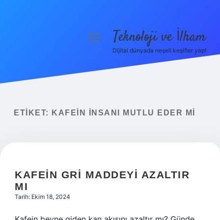
Teknoloji ve İlham
menüyü
aç
Dijital dünyada neşeli keşifler yap!
Anasayfa
Gizlilik Politikası
Yasal Uyarı
ETIKET:
KAFEIN INSANI MUTLU EDER MI
Hakkımızda
KAFEIN GRI MADDEYI AZALTIR
MI
Tarih: Ekim 18, 2024
Kafein beyne giden kan akışını azaltır mı? Günde