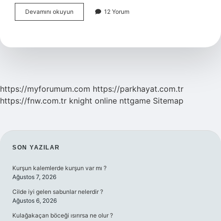
Hangi
Devamını okuyun
12 Yorum
Çay
Hormonları
Düzenler
https://myforumum.com
https://parkhayat.com.tr
https://fnw.com.tr
knight online
nttgame
Sitemap
SIDEBAR
SON YAZILAR
Kurşun kalemlerde kurşun var mı ?
Ağustos 7, 2026
Cilde iyi gelen sabunlar nelerdir ?
Ağustos 6, 2026
Kulağakaçan böceği ısırırsa ne olur ?