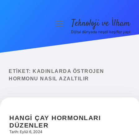
Teknoloji ve İlham
menüyü
aç
Dijital dünyada neşeli keşifler yap!
Anasayfa
Gizlilik Politikası
Yasal Uyarı
ETIKET:
KADINLARDA ÖSTROJEN
HORMONU NASIL AZALTILIR
Hakkımızda
HANGI ÇAY HORMONLARI
DÜZENLER
Tarih: Eylül 6, 2024