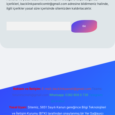
içerikleri,
backlinkpanelicomtr@gmail.com
adresine bildirmeniz halinde,
ilgili içerikler yasal süre içerisinde sitemizden kaldırılacaktır.
Arama
z/
Reklam ve İletişim:
E-mail:
backlinkpaneli@gmail.com
Teams:
forumhizmeti@gmail.com
Whatsapp: 0262 606 0 726
Telegram:
@karabul
Yasal Uyarı:
Sitemiz, 5651 Sayılı Kanun gereğince Bilgi Teknolojileri
ve İletişim Kurumu (BTK) tarafından onaylanmış bir Yer Sağlayıcı