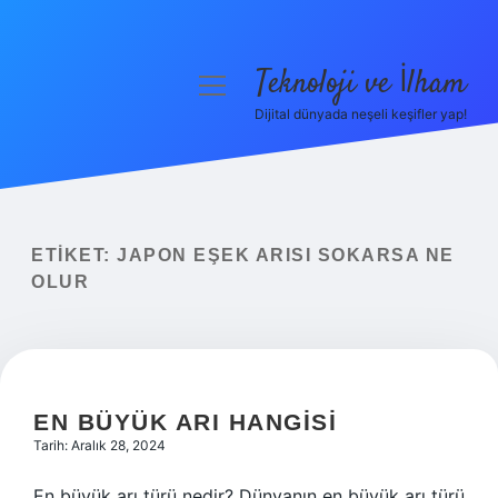
Teknoloji ve İlham
menüyü
aç
Dijital dünyada neşeli keşifler yap!
Anasayfa
Gizlilik Politikası
Yasal Uyarı
ETIKET:
JAPON EŞEK ARISI SOKARSA NE
OLUR
Hakkımızda
EN BÜYÜK ARI HANGISI
Tarih: Aralık 28, 2024
En büyük arı türü nedir? Dünyanın en büyük arı türü