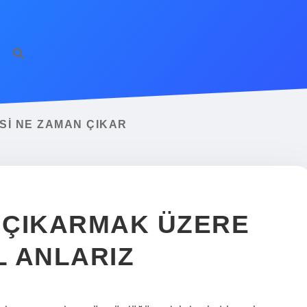
ilbet giriş
famecasi
ISI NE ZAMAN ÇIKAR
Ş ÇIKARMAK ÜZERE
 ANLARIZ