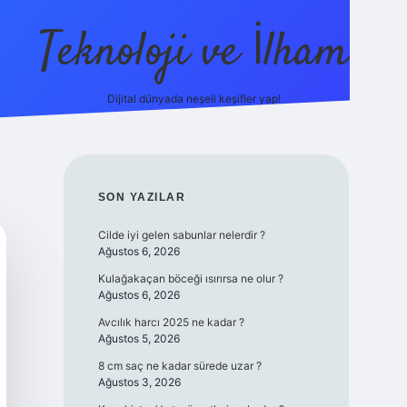
Teknoloji ve İlham
Dijital dünyada neşeli keşifler yap!
no güncel giriş
ilbet güncel giriş
www.betexper.xyz/
SIDEBAR
SON YAZILAR
Cilde iyi gelen sabunlar nelerdir ?
Ağustos 6, 2026
Kulağakaçan böceği ısırırsa ne olur ?
Ağustos 6, 2026
Avcılık harcı 2025 ne kadar ?
Ağustos 5, 2026
8 cm saç ne kadar sürede uzar ?
Ağustos 3, 2026