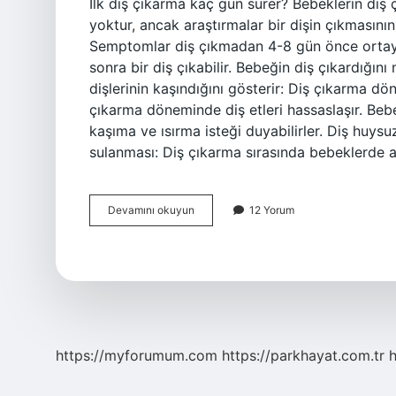
Ilk diş çıkarma kaç gün sürer? Bebeklerin diş 
yoktur, ancak araştırmalar bir dişin çıkmasını
Semptomlar diş çıkmadan 4-8 gün önce ortaya ç
sonra bir diş çıkabilir. Bebeğin diş çıkardığını
dişlerinin kaşındığını gösterir: Diş çıkarma dön
çıkarma döneminde diş etleri hassaslaşır. Bebek
kaşıma ve ısırma isteği duyabilirler. Diş huysuz
sulanması: Diş çıkarma sırasında bebeklerde 
Bebeğimizin
Devamını okuyun
12 Yorum
Diş
Çıkarmak
Üzere
Olduğunu
Nasıl
Anlarız
https://myforumum.com
https://parkhayat.com.tr
h