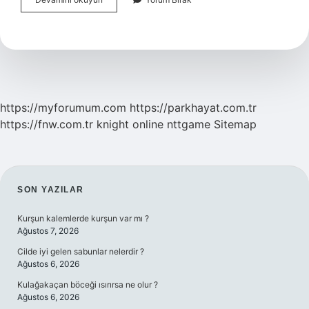
Efendimiz
Kölesi
Kimdir
https://myforumum.com
https://parkhayat.com.tr
https://fnw.com.tr
knight online
nttgame
Sitemap
SIDEBAR
SON YAZILAR
Kurşun kalemlerde kurşun var mı ?
Ağustos 7, 2026
Cilde iyi gelen sabunlar nelerdir ?
Ağustos 6, 2026
Kulağakaçan böceği ısırırsa ne olur ?
Ağustos 6, 2026