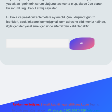
yazdıkları içeriklerin sorumluluğunu taşımakta olup, siteye üye olarak
bu sorumluluğu kabul etmiş sayılırlar.
Hukuka ve yasal düzenlemelere aykırı olduğunu düşündüğünüz
içerikleri,
backlinkpanelicomtr@gmail.com
adresine bildirmeniz halinde,
ilgili içerikler yasal süre içerisinde sitemizden kaldırılacaktır.
Arama
/
Reklam ve İletişim:
E-mail:
backlinkpaneli@gmail.com
Teams:
forumhizmeti@gmail.com
Whatsapp: 0262 606 0 726
Telegram: