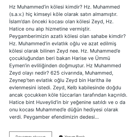
Hz Muhammed’in kölesi kimdir? Hz. Muhammed
(s.a.v.) hiç kimseyi köle olarak satın almamıştır.
İslam’dan önceki kocası olan kölesi Zeyd, Hz.
Hatice onu alıp hizmetine vermiştir.
Peygamberimizin azatlı kölesi olan sahabe kimdir?
Hz. Muhammed’in evlatlık oğlu ve azat edilmiş
kölesi olarak bilinen Zeyd nee. Hz. Muhammed’e
çocukluğundan beri bakan Harise ve Ümmü
Eymen’in evliliğinden doğmuştur. Hz Muhammed
Zeyd olayı nedir? 625 civarında, Muhammed,
Zeynep’ten evlatlık oğlu Zeyd bin Haritha ile
evlenmesini istedi. Zeyd, Kelb kabilesinde doğdu
ancak çocukken köle tüccarları tarafından kaçırıldı.
Hatice bint Huveylid’in bir yeğenine satıldı ve o da
onu kocası Muhammed’e düğün hediyesi olarak
verdi. Peygamber efendimizin dedesi…
Peygamber
Devamını okuyun
Yorum Bırak