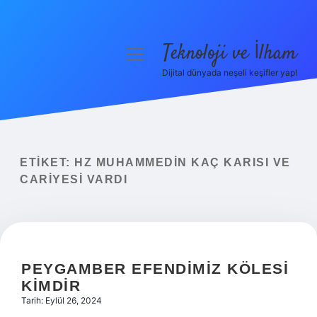
Teknoloji ve İlham
menüyü
aç
Dijital dünyada neşeli keşifler yap!
Anasayfa
Gizlilik Politikası
Yasal Uyarı
ETIKET:
HZ MUHAMMEDIN KAÇ KARISI VE
CARIYESI VARDI
Hakkımızda
PEYGAMBER EFENDIMIZ KÖLESI
KIMDIR
Tarih: Eylül 26, 2024