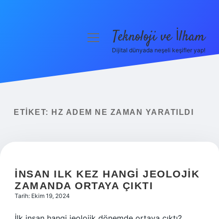
Teknoloji ve İlham
menüyü
aç
Dijital dünyada neşeli keşifler yap!
Anasayfa
Gizlilik Politikası
Yasal Uyarı
ETIKET:
HZ ADEM NE ZAMAN YARATILDI
Hakkımızda
İNSAN ILK KEZ HANGI JEOLOJIK
ZAMANDA ORTAYA ÇIKTI
Tarih: Ekim 19, 2024
İlk insan hangi jeolojik dönemde ortaya çıktı?