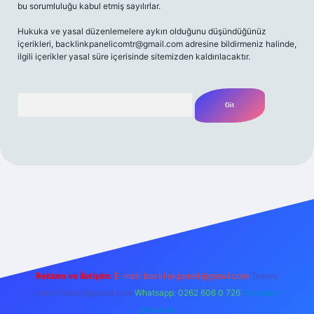
bu sorumluluğu kabul etmiş sayılırlar.
Hukuka ve yasal düzenlemelere aykırı olduğunu düşündüğünüz
içerikleri,
backlinkpanelicomtr@gmail.com
adresine bildirmeniz halinde,
ilgili içerikler yasal süre içerisinde sitemizden kaldırılacaktır.
Arama
/
Reklam ve İletişim:
E-mail:
backlinkpaneli@gmail.com
Teams:
forumhizmeti@gmail.com
Whatsapp: 0262 606 0 726
Telegram:
@karabul