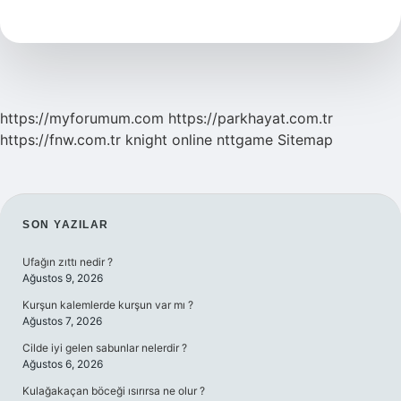
Kez
Hangi
Jeolojik
Zamanda
Ortaya
Çıktı
https://myforumum.com
https://parkhayat.com.tr
https://fnw.com.tr
knight online
nttgame
Sitemap
SIDEBAR
SON YAZILAR
Ufağın zıttı nedir ?
Ağustos 9, 2026
Kurşun kalemlerde kurşun var mı ?
Ağustos 7, 2026
Cilde iyi gelen sabunlar nelerdir ?
Ağustos 6, 2026
Kulağakaçan böceği ısırırsa ne olur ?