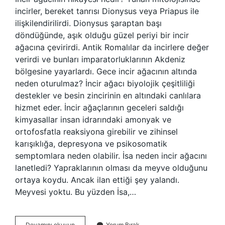
incirler, bereket tanrısı Dionysus veya Priapus ile
ilişkilendirilirdi. Dionysus şaraptan başı
döndüğünde, aşık olduğu güzel periyi bir incir
ağacına çevirirdi. Antik Romalılar da incirlere değer
verirdi ve bunları imparatorluklarının Akdeniz
bölgesine yayarlardı. Gece incir ağacının altında
neden oturulmaz? İncir ağacı biyolojik çeşitliliği
destekler ve besin zincirinin en altındaki canlılara
hizmet eder. İncir ağaçlarının geceleri saldığı
kimyasallar insan idrarındaki amonyak ve
ortofosfatla reaksiyona girebilir ve zihinsel
karışıklığa, depresyona ve psikosomatik
semptomlara neden olabilir. İsa neden incir ağacını
lanetledi? Yapraklarının olması da meyve olduğunu
ortaya koydu. Ancak ilan ettiği şey yalandı.
Meyvesi yoktu. Bu yüzden İsa,…
İNcir
Devamını okuyun
Yorum Bırak