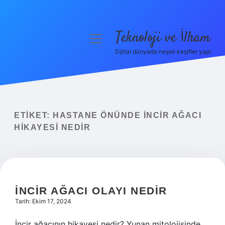
Teknoloji ve İlham
menüyü
aç
Dijital dünyada neşeli keşifler yap!
Anasayfa
Gizlilik Politikası
Yasal Uyarı
ETIKET:
HASTANE ÖNÜNDE INCIR AĞACI
HIKAYESI NEDIR
Hakkımızda
İNCIR AĞACI OLAYI NEDIR
Tarih: Ekim 17, 2024
İncir ağacının hikayesi nedir? Yunan mitolojisinde