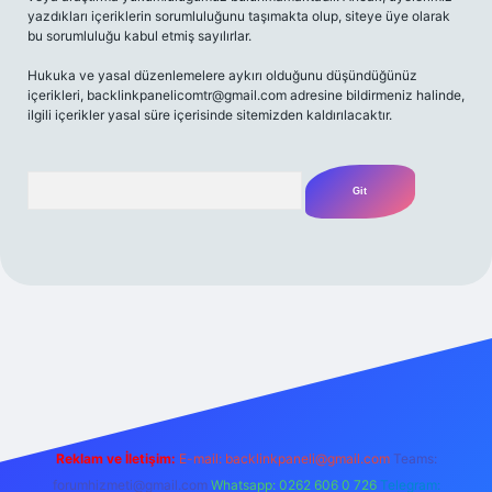
yazdıkları içeriklerin sorumluluğunu taşımakta olup, siteye üye olarak
bu sorumluluğu kabul etmiş sayılırlar.
Hukuka ve yasal düzenlemelere aykırı olduğunu düşündüğünüz
içerikleri,
backlinkpanelicomtr@gmail.com
adresine bildirmeniz halinde,
ilgili içerikler yasal süre içerisinde sitemizden kaldırılacaktır.
Arama
z/
Reklam ve İletişim:
E-mail:
backlinkpaneli@gmail.com
Teams:
forumhizmeti@gmail.com
Whatsapp: 0262 606 0 726
Telegram: