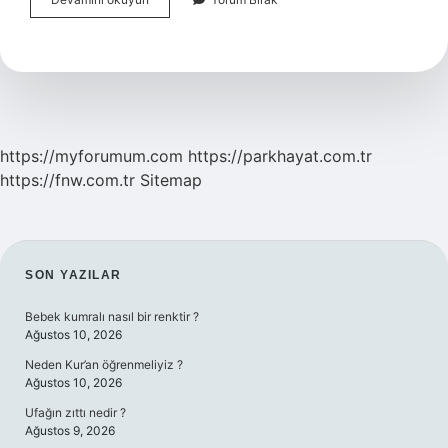
Ağacı
Olayı
Nedir
https://myforumum.com
https://parkhayat.com.tr
https://fnw.com.tr
Sitemap
SIDEBAR
SON YAZILAR
Bebek kumralı nasıl bir renktir ?
Ağustos 10, 2026
Neden Kur’an öğrenmeliyiz ?
Ağustos 10, 2026
Ufağın zıttı nedir ?
Ağustos 9, 2026