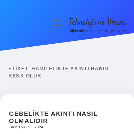
Teknoloji ve İlham
menüyü
aç
Dijital dünyada neşeli keşifler yap!
Anasayfa
Gizlilik Politikası
Yasal Uyarı
ETIKET:
HAMILELIKTE AKINTI HANGI
RENK OLUR
Hakkımızda
GEBELIKTE AKINTI NASIL
OLMALIDIR
Tarih: Eylül 23, 2024