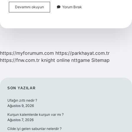
Gebelikte
Devamını okuyun
Yorum Bırak
Akıntı
Nasıl
Olmalıdır
https://myforumum.com
https://parkhayat.com.tr
https://fnw.com.tr
knight online
nttgame
Sitemap
SIDEBAR
SON YAZILAR
Ufağın zıttı nedir ?
Ağustos 9, 2026
Kurşun kalemlerde kurşun var mı ?
Ağustos 7, 2026
Cilde iyi gelen sabunlar nelerdir ?