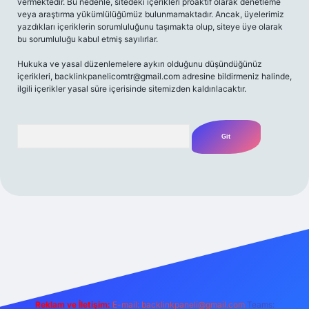
vermektedir. Bu nedenle, sitedeki içerikleri proaktif olarak denetleme
veya araştırma yükümlülüğümüz bulunmamaktadır. Ancak, üyelerimiz
yazdıkları içeriklerin sorumluluğunu taşımakta olup, siteye üye olarak
bu sorumluluğu kabul etmiş sayılırlar.
Hukuka ve yasal düzenlemelere aykırı olduğunu düşündüğünüz
içerikleri,
backlinkpanelicomtr@gmail.com
adresine bildirmeniz halinde,
ilgili içerikler yasal süre içerisinde sitemizden kaldırılacaktır.
Arama
/
Reklam ve İletişim:
E-mail:
backlinkpaneli@gmail.com
Teams: