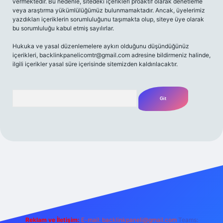
vermektedir. Bu nedenle, sitedeki içerikleri proaktif olarak denetleme
veya araştırma yükümlülüğümüz bulunmamaktadır. Ancak, üyelerimiz
yazdıkları içeriklerin sorumluluğunu taşımakta olup, siteye üye olarak
bu sorumluluğu kabul etmiş sayılırlar.
Hukuka ve yasal düzenlemelere aykırı olduğunu düşündüğünüz
içerikleri,
backlinkpanelicomtr@gmail.com
adresine bildirmeniz halinde,
ilgili içerikler yasal süre içerisinde sitemizden kaldırılacaktır.
Arama
yz/
Reklam ve İletişim:
E-mail:
backlinkpaneli@gmail.com
Teams: