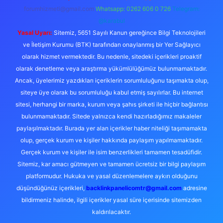
forumhizmeti@gmail.com
Whatsapp: 0262 606 0 726
Telegram:
@karabul
Yasal Uyarı:
Sitemiz, 5651 Sayılı Kanun gereğince Bilgi Teknolojileri
ve İletişim Kurumu (BTK) tarafından onaylanmış bir Yer Sağlayıcı
olarak hizmet vermektedir. Bu nedenle, sitedeki içerikleri proaktif
olarak denetleme veya araştırma yükümlülüğümüz bulunmamaktadır.
Ancak, üyelerimiz yazdıkları içeriklerin sorumluluğunu taşımakta olup,
siteye üye olarak bu sorumluluğu kabul etmiş sayılırlar. Bu internet
sitesi, herhangi bir marka, kurum veya şahıs şirketi ile hiçbir bağlantısı
bulunmamaktadır. Sitede yalnızca kendi hazırladığımız makaleler
paylaşılmaktadır. Burada yer alan içerikler haber niteliği taşımamakta
olup, gerçek kurum ve kişiler hakkında paylaşım yapılmamaktadır.
Gerçek kurum ve kişiler ile isim benzerlikleri tamamen tesadüfidir.
Sitemiz, kar amacı gütmeyen ve tamamen ücretsiz bir bilgi paylaşım
platformudur. Hukuka ve yasal düzenlemelere aykırı olduğunu
düşündüğünüz içerikleri,
backlinkpanelicomtr@gmail.com
adresine
bildirmeniz halinde, ilgili içerikler yasal süre içerisinde sitemizden
kaldırılacaktır.