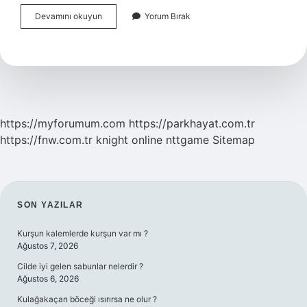
Güzellik
Devamını okuyun
Yorum Bırak
Merkezinde
Ne
Işlemler
Yapılır
https://myforumum.com
https://parkhayat.com.tr
https://fnw.com.tr
knight online
nttgame
Sitemap
SIDEBAR
SON YAZILAR
Kurşun kalemlerde kurşun var mı ?
Ağustos 7, 2026
Cilde iyi gelen sabunlar nelerdir ?
Ağustos 6, 2026
Kulağakaçan böceği ısırırsa ne olur ?