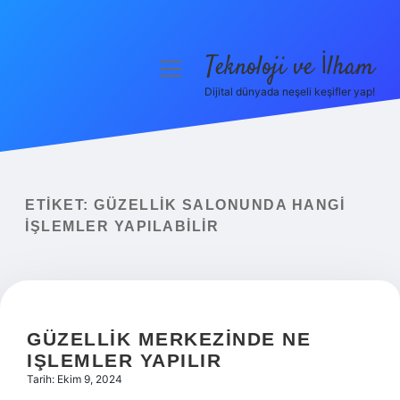
Teknoloji ve İlham
menüyü
aç
Dijital dünyada neşeli keşifler yap!
Anasayfa
Gizlilik Politikası
Yasal Uyarı
ETIKET:
GÜZELLIK SALONUNDA HANGI
IŞLEMLER YAPILABILIR
Hakkımızda
GÜZELLIK MERKEZINDE NE
IŞLEMLER YAPILIR
Tarih: Ekim 9, 2024