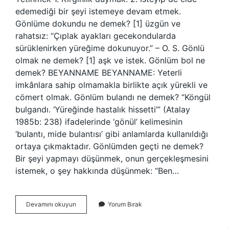
edemediği bir şeyi istemeye devam etmek.
Gönlüme dokundu ne demek? [1] üzgün ve
rahatsız: “Çıplak ayakları gecekondularda
sürüklenirken yüreğime dokunuyor.” – O. S. Gönlü
olmak ne demek? [1] aşk ve istek. Gönlüm bol ne
demek? BEYANNAME BEYANNAME: Yeterli
imkânlara sahip olmamakla birlikte açık yürekli ve
cömert olmak. Gönlüm bulandı ne demek? “Köngül
bulgandı. ‘Yüreğinde hastalık hissetti’” (Atalay
1985b: 238) ifadelerinde ‘gönül’ kelimesinin
‘bulantı, mide bulantısı’ gibi anlamlarda kullanıldığı
ortaya çıkmaktadır. Gönlümden geçti ne demek?
Bir şeyi yapmayı düşünmek, onun gerçekleşmesini
istemek, o şey hakkında düşünmek: “Ben…
Gönlüm
Devamını okuyun
Yorum Bırak
Kalır
Ne