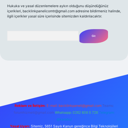
Hukuka ve yasal düzenlemelere aykırı olduğunu düşündüğünüz
içerikleri,
backlinkpanelicomtr@gmail.com
adresine bildirmeniz halinde,
ilgili içerikler yasal süre içerisinde sitemizden kaldırılacaktır.
Arama
/
Reklam ve İletişim:
E-mail:
backlinkpaneli@gmail.com
Teams:
forumhizmeti@gmail.com
Whatsapp: 0262 606 0 726
Telegram:
@karabul
Yasal Uyarı:
Sitemiz, 5651 Sayılı Kanun gereğince Bilgi Teknolojileri