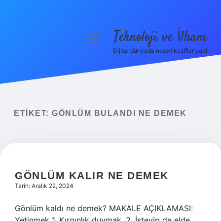
Teknoloji ve İlham
menüyü
aç
Dijital dünyada neşeli keşifler yap!
Anasayfa
Gizlilik Politikası
Yasal Uyarı
ETIKET:
GÖNLÜM BULANDI NE DEMEK
Hakkımızda
GÖNLÜM KALIR NE DEMEK
Tarih: Aralık 22, 2024
Gönlüm kaldı ne demek? MAKALE AÇIKLAMASI:
Yetinmek 1. Kırgınlık duymak. 2. İsteyip de elde