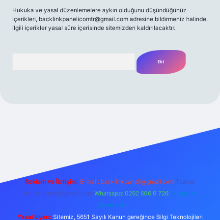
Hukuka ve yasal düzenlemelere aykırı olduğunu düşündüğünüz
içerikleri,
backlinkpanelicomtr@gmail.com
adresine bildirmeniz halinde,
ilgili içerikler yasal süre içerisinde sitemizden kaldırılacaktır.
Arama
t giriş
famecasino güncel giriş
ilbet güncel giriş
www.betexper
Reklam ve İletişim:
E-mail:
backlinkpaneli@gmail.com
Teams:
forumhizmeti@gmail.com
Whatsapp: 0262 606 0 726
Telegram:
@karabul
Yasal Uyarı:
Sitemiz, 5651 Sayılı Kanun gereğince Bilgi Teknolojileri