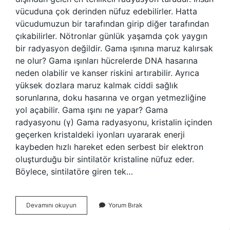
vücuduna çok derinden nüfuz edebilirler. Hatta
vücudumuzun bir tarafından girip diğer tarafından
çıkabilirler. Nötronlar günlük yaşamda çok yaygın
bir radyasyon değildir. Gama ışınına maruz kalırsak
ne olur? Gama ışınları hücrelerde DNA hasarına
neden olabilir ve kanser riskini artırabilir. Ayrıca
yüksek dozlara maruz kalmak ciddi sağlık
sorunlarına, doku hasarına ve organ yetmezliğine
yol açabilir. Gama ışını ne yapar? Gama
radyasyonu (γ) Gama radyasyonu, kristalin içinden
geçerken kristaldeki iyonları uyararak enerji
kaybeden hızlı hareket eden serbest bir elektron
oluşturduğu bir sintilatör kristaline nüfuz eder.
Böylece, sintilatöre giren tek…
Gama
Devamını okuyun
Yorum Bırak
Işını
Patlarsa