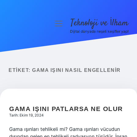
Teknoloji ve İlham
menüyü
aç
Dijital dünyada neşeli keşifler yap!
Anasayfa
Gizlilik Politikası
Yasal Uyarı
ETIKET:
GAMA IŞINI NASIL ENGELLENIR
Hakkımızda
GAMA IŞINI PATLARSA NE OLUR
Tarih: Ekim 19, 2024
Gama ışınları tehlikeli mi? Gama ışınları vücudun
dışından gelen en tehlikeli radyasyon türüdür. İnsan