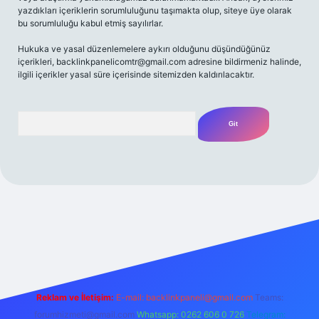
yazdıkları içeriklerin sorumluluğunu taşımakta olup, siteye üye olarak
bu sorumluluğu kabul etmiş sayılırlar.
Hukuka ve yasal düzenlemelere aykırı olduğunu düşündüğünüz
içerikleri,
backlinkpanelicomtr@gmail.com
adresine bildirmeniz halinde,
ilgili içerikler yasal süre içerisinde sitemizden kaldırılacaktır.
Arama
/
Reklam ve İletişim:
E-mail:
backlinkpaneli@gmail.com
Teams:
forumhizmeti@gmail.com
Whatsapp: 0262 606 0 726
Telegram: