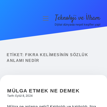
Teknoloji ve İlham
menüyü
aç
Dijital dünyada neşeli keşifler yap!
Anasayfa
Gizlilik Politikası
Yasal Uyarı
ETIKET:
FIKRA KELIMESININ SÖZLÜK
ANLAMI NEDIR
Hakkımızda
MÜLGA ETMEK NE DEMEK
Tarih: Eylül 8, 2024
Mülga ne anlama gelir? Kaldırıldı ve kaldırıldı. Ilga