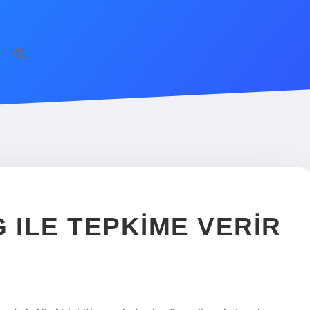
ilbet giriş
famecasi
 ILE TEPKIME VERIR