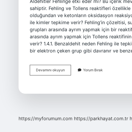
Aldehitler Fehlinge etki eder mi? Bu içerik me
sahiptir. Fehling ve Tollens reaktifleri özellik
olduğundan ve ketonların oksidasyon reaksiyo
ile kimler tepkime verir? Fehling’in çözeltisi
grupları arasında ayrım yapmak için bir reaktif
arasında ayrım yapmak için Tollens reaktifinin 
verir? 1.4.1. Benzaldehit neden Fehling ile t
bir elektron çeken grup gibi davranır ve benze
Aldehit
Devamını okuyun
Yorum Bırak
Fehling
Ile
Tepkime
Verir
Mi
https://myforumum.com
https://parkhayat.com.tr
h