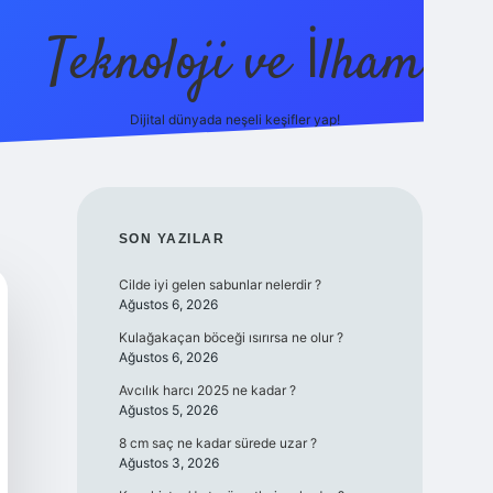
Teknoloji ve İlham
Dijital dünyada neşeli keşifler yap!
no güncel giriş
ilbet güncel giriş
www.betexper.xyz/
SIDEBAR
SON YAZILAR
Cilde iyi gelen sabunlar nelerdir ?
Ağustos 6, 2026
Kulağakaçan böceği ısırırsa ne olur ?
Ağustos 6, 2026
Avcılık harcı 2025 ne kadar ?
Ağustos 5, 2026
8 cm saç ne kadar sürede uzar ?
Ağustos 3, 2026