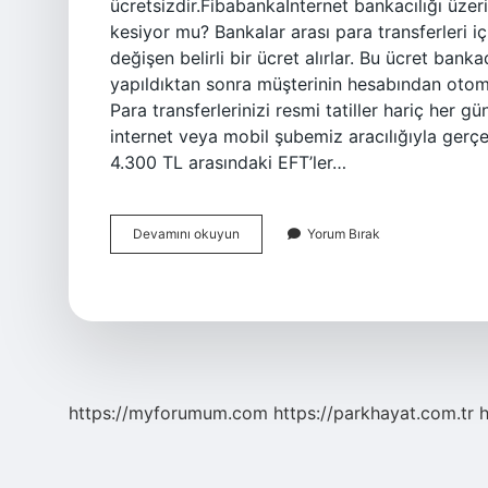
ücretsizdir.Fibabankaİnternet bankacılığı üzer
kesiyor mu? Bankalar arası para transferleri iç
değişen belirli bir ücret alırlar. Bu ücret bank
yapıldıktan sonra müşterinin hesabından otomat
Para transferlerinizi resmi tatiller hariç her 
internet veya mobil şubemiz aracılığıyla gerçe
4.300 TL arasındaki EFT’ler…
Eft
Devamını okuyun
Yorum Bırak
Den
Ücret
Alınır
Mı
https://myforumum.com
https://parkhayat.com.tr
h