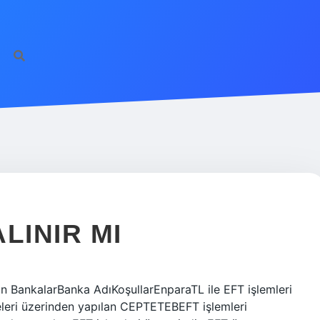
ilbet giriş
famecas
LINIR MI
 BankalarBanka AdıKoşullarEnparaTL ile EFT işlemleri
eleri üzerinden yapılan CEPTETEBEFT işlemleri