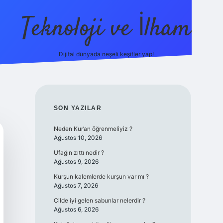
Teknoloji ve İlham
Dijital dünyada neşeli keşifler yap!
ino güncel giriş
ilbet güncel giriş
www.betexper.xyz/
SIDEBAR
SON YAZILAR
Neden Kur’an öğrenmeliyiz ?
Ağustos 10, 2026
Ufağın zıttı nedir ?
Ağustos 9, 2026
Kurşun kalemlerde kurşun var mı ?
Ağustos 7, 2026
Cilde iyi gelen sabunlar nelerdir ?
Ağustos 6, 2026