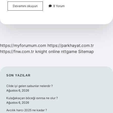
Cif
Devamını okuyun
8 Yorum
Teslim
Şeklinde
Gümrük
Masrafları
Kime
Ait
https://myforumum.com
https://parkhayat.com.tr
https://fnw.com.tr
knight online
nttgame
Sitemap
SIDEBAR
SON YAZILAR
Cilde iyi gelen sabunlar nelerdir ?
Ağustos 6, 2026
Kulağakaçan böceği ısırırsa ne olur ?
Ağustos 6, 2026
Avcılık harcı 2025 ne kadar ?