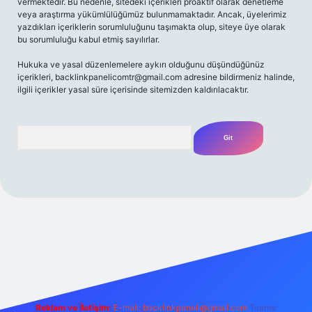
vermektedir. Bu nedenle, sitedeki içerikleri proaktif olarak denetleme
veya araştırma yükümlülüğümüz bulunmamaktadır. Ancak, üyelerimiz
yazdıkları içeriklerin sorumluluğunu taşımakta olup, siteye üye olarak
bu sorumluluğu kabul etmiş sayılırlar.
Hukuka ve yasal düzenlemelere aykırı olduğunu düşündüğünüz
içerikleri,
backlinkpanelicomtr@gmail.com
adresine bildirmeniz halinde,
ilgili içerikler yasal süre içerisinde sitemizden kaldırılacaktır.
Arama
/
Reklam ve İletişim:
E-mail:
backlinkpaneli@gmail.com
Teams: