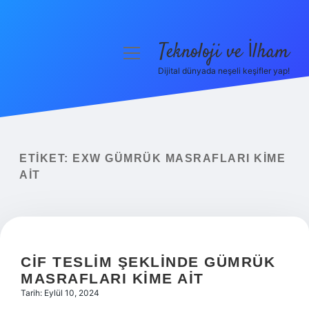
Teknoloji ve İlham
menüyü
aç
Dijital dünyada neşeli keşifler yap!
Anasayfa
Gizlilik Politikası
Yasal Uyarı
ETIKET:
EXW GÜMRÜK MASRAFLARI KIME
AIT
Hakkımızda
CIF TESLIM ŞEKLINDE GÜMRÜK
MASRAFLARI KIME AIT
Tarih: Eylül 10, 2024