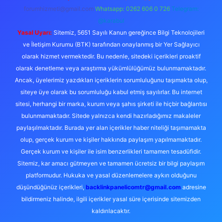
forumhizmeti@gmail.com
Whatsapp: 0262 606 0 726
Telegram:
@karabul
Yasal Uyarı:
Sitemiz, 5651 Sayılı Kanun gereğince Bilgi Teknolojileri
ve İletişim Kurumu (BTK) tarafından onaylanmış bir Yer Sağlayıcı
olarak hizmet vermektedir. Bu nedenle, sitedeki içerikleri proaktif
olarak denetleme veya araştırma yükümlülüğümüz bulunmamaktadır.
Ancak, üyelerimiz yazdıkları içeriklerin sorumluluğunu taşımakta olup,
siteye üye olarak bu sorumluluğu kabul etmiş sayılırlar. Bu internet
sitesi, herhangi bir marka, kurum veya şahıs şirketi ile hiçbir bağlantısı
bulunmamaktadır. Sitede yalnızca kendi hazırladığımız makaleler
paylaşılmaktadır. Burada yer alan içerikler haber niteliği taşımamakta
olup, gerçek kurum ve kişiler hakkında paylaşım yapılmamaktadır.
Gerçek kurum ve kişiler ile isim benzerlikleri tamamen tesadüfidir.
Sitemiz, kar amacı gütmeyen ve tamamen ücretsiz bir bilgi paylaşım
platformudur. Hukuka ve yasal düzenlemelere aykırı olduğunu
düşündüğünüz içerikleri,
backlinkpanelicomtr@gmail.com
adresine
bildirmeniz halinde, ilgili içerikler yasal süre içerisinde sitemizden
kaldırılacaktır.