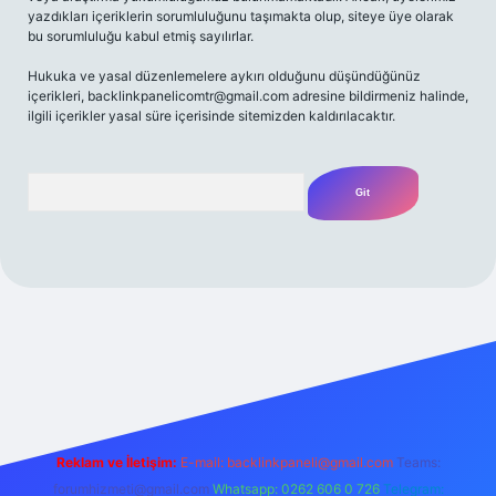
yazdıkları içeriklerin sorumluluğunu taşımakta olup, siteye üye olarak
bu sorumluluğu kabul etmiş sayılırlar.
Hukuka ve yasal düzenlemelere aykırı olduğunu düşündüğünüz
içerikleri,
backlinkpanelicomtr@gmail.com
adresine bildirmeniz halinde,
ilgili içerikler yasal süre içerisinde sitemizden kaldırılacaktır.
Arama
z/
Reklam ve İletişim:
E-mail:
backlinkpaneli@gmail.com
Teams:
forumhizmeti@gmail.com
Whatsapp: 0262 606 0 726
Telegram: