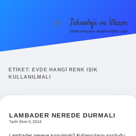
Teknoloji ve İlham
menüyü
aç
Dijital dünyada neşeli keşifler yap!
Anasayfa
Gizlilik Politikası
Yasal Uyarı
ETIKET:
EVDE HANGI RENK IŞIK
KULLANILMALI
Hakkımızda
LAMBADER NEREDE DURMALI
Tarih: Ekim 5, 2024
Lambader nereye konulmalı? Kullanıcıların sorduğu