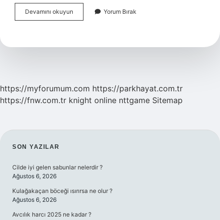
Eşzamansız
Devamını okuyun
Yorum Bırak
Eğitim
Ne
Demek
https://myforumum.com
https://parkhayat.com.tr
https://fnw.com.tr
knight online
nttgame
Sitemap
SIDEBAR
SON YAZILAR
Cilde iyi gelen sabunlar nelerdir ?
Ağustos 6, 2026
Kulağakaçan böceği ısırırsa ne olur ?
Ağustos 6, 2026
Avcılık harcı 2025 ne kadar ?