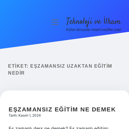
Teknoloji ve İlham
menüyü
aç
Dijital dünyada neşeli keşifler yap!
Anasayfa
Gizlilik Politikası
Yasal Uyarı
ETIKET:
EŞZAMANSIZ UZAKTAN EĞITIM
NEDIR
Hakkımızda
EŞZAMANSIZ EĞITIM NE DEMEK
Tarih: Kasım 1, 2024
Eş zamanlı ders ne demek? Eş zamanlı eğitim;