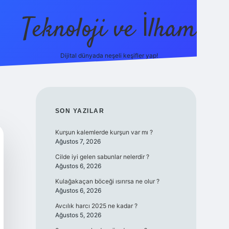
Teknoloji ve İlham
Dijital dünyada neşeli keşifler yap!
ino güncel giriş
ilbet güncel giriş
www.betexper.xyz/
SIDEBAR
SON YAZILAR
Kurşun kalemlerde kurşun var mı ?
Ağustos 7, 2026
Cilde iyi gelen sabunlar nelerdir ?
Ağustos 6, 2026
Kulağakaçan böceği ısırırsa ne olur ?
Ağustos 6, 2026
Avcılık harcı 2025 ne kadar ?
Ağustos 5, 2026