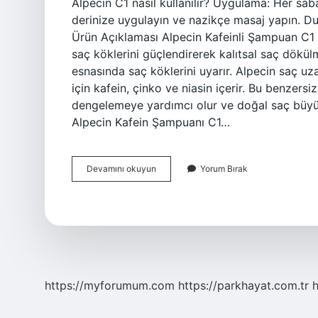
Alpecin C1 nasıl kullanılır? Uygulama: Her s
derinize uygulayın ve nazikçe masaj yapın. Du
Ürün Açıklaması Alpecin Kafeinli Şampuan C1 –
saç köklerini güçlendirerek kalıtsal saç dökülm
esnasında saç köklerini uyarır. Alpecin saç uza
için kafein, çinko ve niasin içerir. Bu benzersi
dengelemeye yardımcı olur ve doğal saç büyüm
Alpecin Kafein Şampuanı C1…
Alpecin
Devamını okuyun
Yorum Bırak
C1
Şampuan
Nasıl
Kullanılır
https://myforumum.com
https://parkhayat.com.tr
h