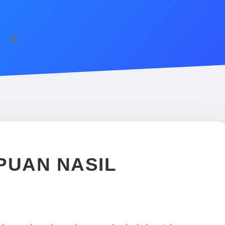
ilbet giriş
famecas
PUAN NASIL