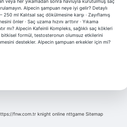
abah veya her yıkamadan sonra havluyla kurutulmuş saç
rulamayın. Alpecin şampuan neye iyi gelir? Detaylı
 250 ml Kalıtsal saç dökülmesine karşı · Zayıflamış
esini önler · Saç uzama hızını arttırır · Yıkama
tır mı? Alpecin Kafeinli Kompleks, sağlıklı saç kökleri
z bitkisel formül, testosteronun olumsuz etkilerini
esini destekler. Alpecin şampuan erkekler için mi?
ttps://fnw.com.tr
knight online
nttgame
Sitemap