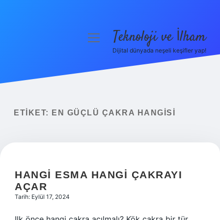
Teknoloji ve İlham
menüyü
aç
Dijital dünyada neşeli keşifler yap!
Anasayfa
Gizlilik Politikası
Yasal Uyarı
ETIKET:
EN GÜÇLÜ ÇAKRA HANGISI
Hakkımızda
HANGI ESMA HANGI ÇAKRAYI
AÇAR
Tarih: Eylül 17, 2024
Ilk önce hangi çakra açılmalı? Kök çakra bir tür