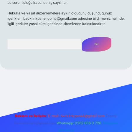
bu sorumluluğu kabul etmiş sayılırlar.
Hukuka ve yasal düzenlemelere aykırı olduğunu düşündüğünüz
içerikleri,
backlinkpanelicomtr@gmail.com
adresine bildirmeniz halinde,
ilgili içerikler yasal süre içerisinde sitemizden kaldırılacaktır.
Arama
/
Reklam ve İletişim:
E-mail:
backlinkpaneli@gmail.com
Teams:
forumhizmeti@gmail.com
Whatsapp: 0262 606 0 726
Telegram:
@karabul