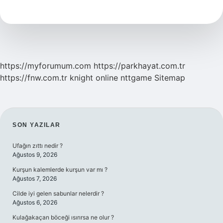
Hangi
Çakrayı
Açar
https://myforumum.com
https://parkhayat.com.tr
https://fnw.com.tr
knight online
nttgame
Sitemap
SIDEBAR
SON YAZILAR
Ufağın zıttı nedir ?
Ağustos 9, 2026
Kurşun kalemlerde kurşun var mı ?
Ağustos 7, 2026
Cilde iyi gelen sabunlar nelerdir ?
Ağustos 6, 2026
Kulağakaçan böceği ısırırsa ne olur ?