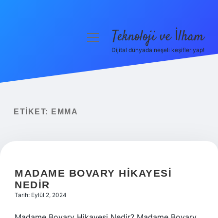
Teknoloji ve İlham
menüyü
aç
Dijital dünyada neşeli keşifler yap!
Anasayfa
Gizlilik Politikası
Yasal Uyarı
ETIKET:
EMMA
Hakkımızda
MADAME BOVARY HIKAYESI
NEDIR
Tarih: Eylül 2, 2024
Madame Bovary Hikayesi Nedir? Madame Bovary,