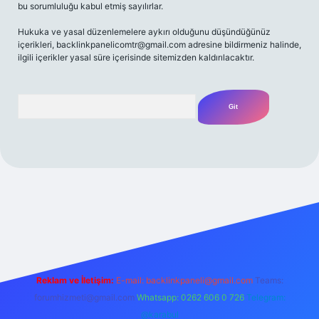
bu sorumluluğu kabul etmiş sayılırlar.
Hukuka ve yasal düzenlemelere aykırı olduğunu düşündüğünüz
içerikleri,
backlinkpanelicomtr@gmail.com
adresine bildirmeniz halinde,
ilgili içerikler yasal süre içerisinde sitemizden kaldırılacaktır.
Arama
z/
Reklam ve İletişim:
E-mail:
backlinkpaneli@gmail.com
Teams:
forumhizmeti@gmail.com
Whatsapp: 0262 606 0 726
Telegram:
@karabul