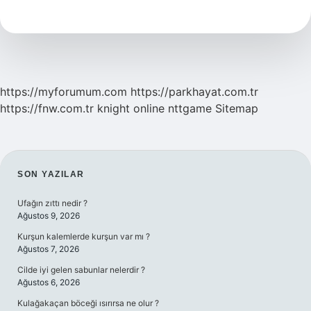
hikayesi
nedir
https://myforumum.com
https://parkhayat.com.tr
https://fnw.com.tr
knight online
nttgame
Sitemap
SIDEBAR
SON YAZILAR
Ufağın zıttı nedir ?
Ağustos 9, 2026
Kurşun kalemlerde kurşun var mı ?
Ağustos 7, 2026
Cilde iyi gelen sabunlar nelerdir ?
Ağustos 6, 2026
Kulağakaçan böceği ısırırsa ne olur ?