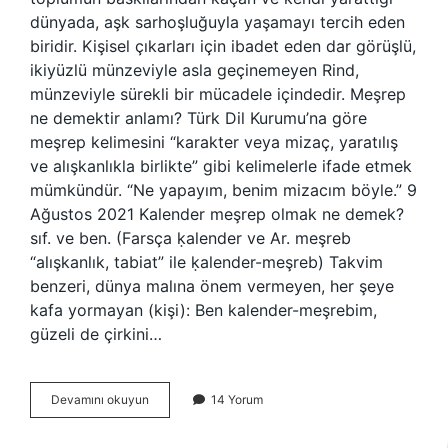
dünyada, aşk sarhoşluğuyla yaşamayı tercih eden
biridir. Kişisel çıkarları için ibadet eden dar görüşlü,
ikiyüzlü münzeviyle asla geçinemeyen Rind,
münzeviyle sürekli bir mücadele içindedir. Meşrep
ne demektir anlamı? Türk Dil Kurumu’na göre
meşrep kelimesini “karakter veya mizaç, yaratılış
ve alışkanlıkla birlikte” gibi kelimelerle ifade etmek
mümkündür. “Ne yapayım, benim mizacım böyle.” 9
Ağustos 2021 Kalender meşrep olmak ne demek?
sıf. ve ben. (Farsça ḳalender ve Ar. meşreb
“alışkanlık, tabiat” ile ḳalender-meşreb) Takvim
benzeri, dünya malına önem vermeyen, her şeye
kafa yormayan (kişi): Ben kalender-meşrebim,
güzeli de çirkini…
Rint
Devamını okuyun
14 Yorum
Meşrep
Ne