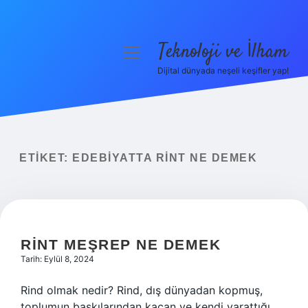
Teknoloji ve İlham
menüyü
aç
Dijital dünyada neşeli keşifler yap!
Anasayfa
Gizlilik Politikası
Yasal Uyarı
ETIKET:
EDEBIYATTA RINT NE DEMEK
Hakkımızda
RINT MEŞREP NE DEMEK
Tarih: Eylül 8, 2024
Rind olmak nedir? Rind, dış dünyadan kopmuş,
toplumun baskılarından kaçan ve kendi yarattığı