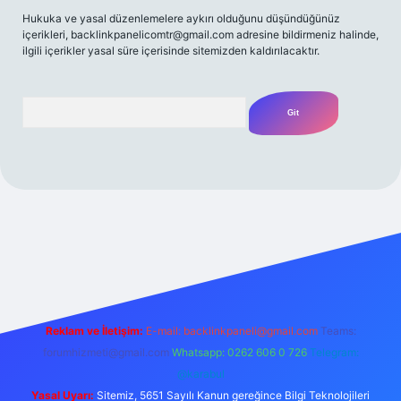
Hukuka ve yasal düzenlemelere aykırı olduğunu düşündüğünüz
içerikleri,
backlinkpanelicomtr@gmail.com
adresine bildirmeniz halinde,
ilgili içerikler yasal süre içerisinde sitemizden kaldırılacaktır.
Arama
/
Reklam ve İletişim:
E-mail:
backlinkpaneli@gmail.com
Teams:
forumhizmeti@gmail.com
Whatsapp: 0262 606 0 726
Telegram:
@karabul
Yasal Uyarı:
Sitemiz, 5651 Sayılı Kanun gereğince Bilgi Teknolojileri