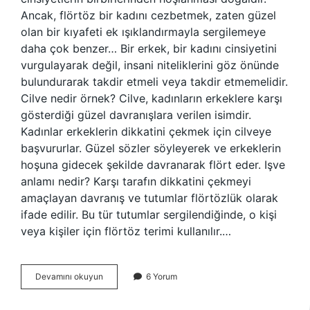
Ancak, flörtöz bir kadını cezbetmek, zaten güzel
olan bir kıyafeti ek ışıklandırmayla sergilemeye
daha çok benzer… Bir erkek, bir kadını cinsiyetini
vurgulayarak değil, insani niteliklerini göz önünde
bulundurarak takdir etmeli veya takdir etmemelidir.
Cilve nedir örnek? Cilve, kadınların erkeklere karşı
gösterdiği güzel davranışlara verilen isimdir.
Kadınlar erkeklerin dikkatini çekmek için cilveye
başvururlar. Güzel sözler söyleyerek ve erkeklerin
hoşuna gidecek şekilde davranarak flört eder. Işve
anlamı nedir? Karşı tarafın dikkatini çekmeyi
amaçlayan davranış ve tutumlar flörtözlük olarak
ifade edilir. Bu tür tutumlar sergilendiğinde, o kişi
veya kişiler için flörtöz terimi kullanılır.…
Cilveli
Devamını okuyun
6 Yorum
Kime
Denir