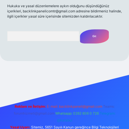
Hukuka ve yasal düzenlemelere aykırı olduğunu düşündüğünüz
içerikleri,
backlinkpanelicomtr@gmail.com
adresine bildirmeniz halinde,
ilgili içerikler yasal süre içerisinde sitemizden kaldırılacaktır.
Arama
/
Reklam ve İletişim:
E-mail:
backlinkpaneli@gmail.com
Teams:
forumhizmeti@gmail.com
Whatsapp: 0262 606 0 726
Telegram:
@karabul
Yasal Uyarı:
Sitemiz, 5651 Sayılı Kanun gereğince Bilgi Teknolojileri