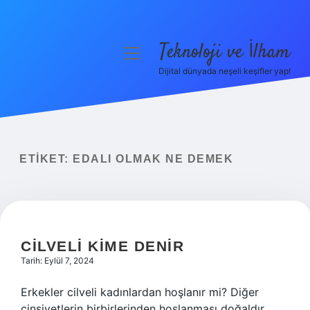
Teknoloji ve İlham
menüyü
aç
Dijital dünyada neşeli keşifler yap!
Anasayfa
Gizlilik Politikası
Yasal Uyarı
ETIKET:
EDALI OLMAK NE DEMEK
Hakkımızda
CILVELI KIME DENIR
Tarih: Eylül 7, 2024
Erkekler cilveli kadınlardan hoşlanır mi? Diğer
cinsiyetlerin birbirlerinden hoşlanması doğaldır.