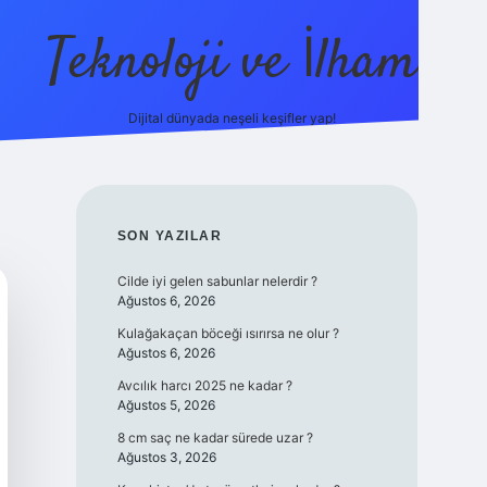
Teknoloji ve İlham
Dijital dünyada neşeli keşifler yap!
sino güncel giriş
ilbet güncel giriş
www.betexper.xyz/
SIDEBAR
SON YAZILAR
Cilde iyi gelen sabunlar nelerdir ?
Ağustos 6, 2026
Kulağakaçan böceği ısırırsa ne olur ?
Ağustos 6, 2026
Avcılık harcı 2025 ne kadar ?
Ağustos 5, 2026
8 cm saç ne kadar sürede uzar ?
Ağustos 3, 2026