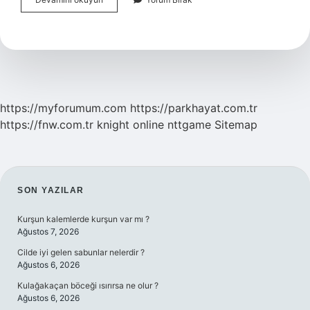
Ağının
Temel
Faydaları
Nelerdir
https://myforumum.com
https://parkhayat.com.tr
https://fnw.com.tr
knight online
nttgame
Sitemap
SIDEBAR
SON YAZILAR
Kurşun kalemlerde kurşun var mı ?
Ağustos 7, 2026
Cilde iyi gelen sabunlar nelerdir ?
Ağustos 6, 2026
Kulağakaçan böceği ısırırsa ne olur ?
Ağustos 6, 2026