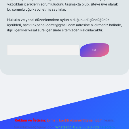
yazdıkları içeriklerin sorumluluğunu taşımakta olup, siteye üye olarak
bu sorumluluğu kabul etmiş sayılırlar.
Hukuka ve yasal düzenlemelere aykırı olduğunu düşündüğünüz
içerikleri,
backlinkpanelicomtr@gmail.com
adresine bildirmeniz halinde,
ilgili içerikler yasal süre içerisinde sitemizden kaldırılacaktır.
Arama
r.xyz/
Reklam ve İletişim:
E-mail:
backlinkpaneli@gmail.com
Teams:
forumhizmeti@gmail.com
Whatsapp: 0262 606 0 726
Telegram: