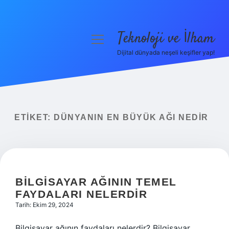
Teknoloji ve İlham
menüyü
aç
Dijital dünyada neşeli keşifler yap!
Anasayfa
Gizlilik Politikası
Yasal Uyarı
ETIKET:
DÜNYANIN EN BÜYÜK AĞI NEDIR
Hakkımızda
BILGISAYAR AĞININ TEMEL
FAYDALARI NELERDIR
Tarih: Ekim 29, 2024
Bilgisayar ağının faydaları nelerdir? Bilgisayar