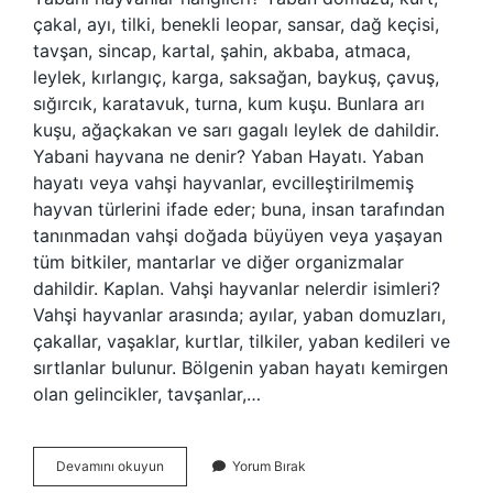
çakal, ayı, tilki, benekli leopar, sansar, dağ keçisi,
tavşan, sincap, kartal, şahin, akbaba, atmaca,
leylek, kırlangıç, karga, saksağan, baykuş, çavuş,
sığırcık, karatavuk, turna, kum kuşu. Bunlara arı
kuşu, ağaçkakan ve sarı gagalı leylek de dahildir.
Yabani hayvana ne denir? Yaban Hayatı. Yaban
hayatı veya vahşi hayvanlar, evcilleştirilmemiş
hayvan türlerini ifade eder; buna, insan tarafından
tanınmadan vahşi doğada büyüyen veya yaşayan
tüm bitkiler, mantarlar ve diğer organizmalar
dahildir. Kaplan. Vahşi hayvanlar nelerdir isimleri?
Vahşi hayvanlar arasında; ayılar, yaban domuzları,
çakallar, vaşaklar, kurtlar, tilkiler, yaban kedileri ve
sırtlanlar bulunur. Bölgenin yaban hayatı kemirgen
olan gelincikler, tavşanlar,…
Yabani
Devamını okuyun
Yorum Bırak
Bir