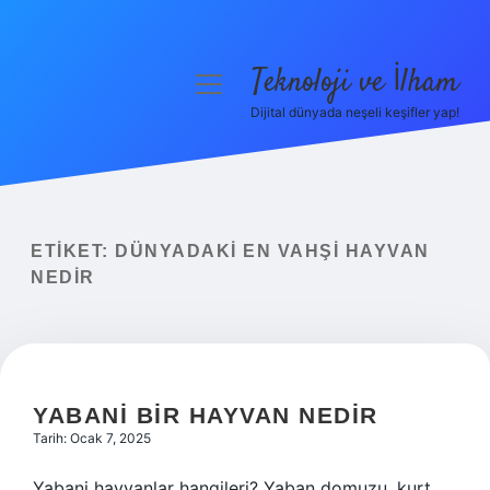
Teknoloji ve İlham
menüyü
aç
Dijital dünyada neşeli keşifler yap!
Anasayfa
Gizlilik Politikası
Yasal Uyarı
ETIKET:
DÜNYADAKI EN VAHŞI HAYVAN
NEDIR
Hakkımızda
YABANI BIR HAYVAN NEDIR
Tarih: Ocak 7, 2025
Yabani hayvanlar hangileri? Yaban domuzu, kurt,