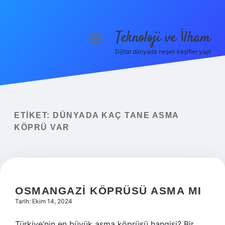
Teknoloji ve İlham
menüyü
aç
Dijital dünyada neşeli keşifler yap!
Anasayfa
Gizlilik Politikası
Yasal Uyarı
ETIKET:
DÜNYADA KAÇ TANE ASMA
KÖPRÜ VAR
Hakkımızda
OSMANGAZI KÖPRÜSÜ ASMA MI
Tarih: Ekim 14, 2024
Türkiye’nin en büyük asma köprüsü hangisi? Bir