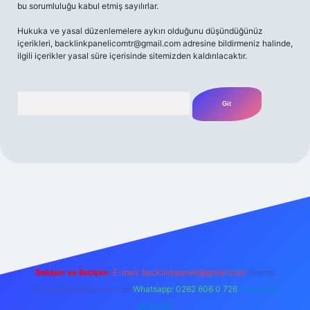
bu sorumluluğu kabul etmiş sayılırlar.
Hukuka ve yasal düzenlemelere aykırı olduğunu düşündüğünüz
içerikleri,
backlinkpanelicomtr@gmail.com
adresine bildirmeniz halinde,
ilgili içerikler yasal süre içerisinde sitemizden kaldırılacaktır.
Arama
/
Reklam ve İletişim:
E-mail:
backlinkpaneli@gmail.com
Teams:
forumhizmeti@gmail.com
Whatsapp: 0262 606 0 726
Telegram:
@karabul