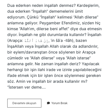
Dua ederken neden inşallah denmez? Kardeşlerim,
dua ederken “İnşallah” dememelerini ümit
ediyorum. Çünkü “İnşallah” kelimesi “Allah dilerse”
anlamına geliyor. Peygamber Efendimiz, sizden hiç
kimse “Allah’ım, dilerse beni affet” diye dua etmesin
diyor. İnşallah ne gibi durumlarda kullanılır? İnşallah
(Arapça: إِنْ شَاءَ ٱللَّٰهُ, ʾin šāʾa -llāh), bazen
İnşaAllah veya İnşallah Allah olarak da adlandırılır,
bir eylem/davranıştan önce söylenen bir Arapça
cümledir ve “Allah dilerse” veya “Allah isterse”
anlamına gelir. Ne zaman inşallah deriz? Yapılacak
herhangi bir işin ilahi irade ve izinle yapılabileceğini
ifade etmek için bir işten önce söylenmesi gereken
söz. Amin ve inşallah bir arada kullanılır mı?
“İstersen ver deme.…
İNşallah
Devamını okuyun
Yorum Bırak
Hangi