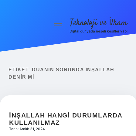
Teknoloji ve İlham
menüyü
aç
Dijital dünyada neşeli keşifler yap!
Anasayfa
Gizlilik Politikası
Yasal Uyarı
ETIKET:
DUANIN SONUNDA INŞALLAH
DENIR MI
Hakkımızda
İNŞALLAH HANGI DURUMLARDA
KULLANILMAZ
Tarih: Aralık 31, 2024