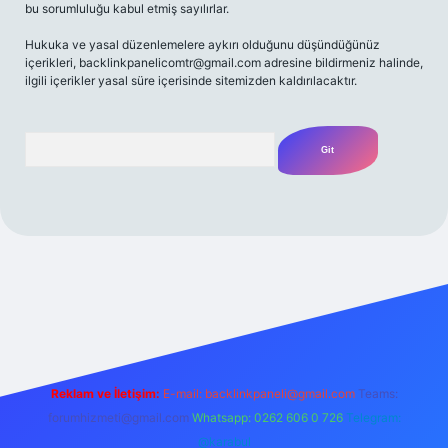
bu sorumluluğu kabul etmiş sayılırlar.
Hukuka ve yasal düzenlemelere aykırı olduğunu düşündüğünüz
içerikleri,
backlinkpanelicomtr@gmail.com
adresine bildirmeniz halinde,
ilgili içerikler yasal süre içerisinde sitemizden kaldırılacaktır.
Arama
z/
Reklam ve İletişim:
E-mail:
backlinkpaneli@gmail.com
Teams:
forumhizmeti@gmail.com
Whatsapp: 0262 606 0 726
Telegram:
@karabul