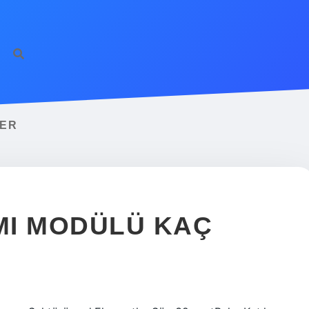
ilbet giriş
fameca
RER
IMI MODÜLÜ KAÇ