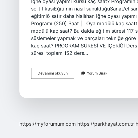
İğne oyası yapımı kursu kaç saat? Programın 
sertifikasıEğitimin nasıl sunulduğuSanat/el sa
eğitimi6 satır daha Nallıhan iğne oyası yapım
Programı (250) Saat | . Oya modülü kaç saatti
modülü kaç saat? Bu dalda eğitim süresi 117 s
süslemeler yapmak ve parçaları tekniğe göre bi
kaç saat? PROGRAM SÜRESİ VE İÇERİĞİ Ders pr
süresi toplam 152 ders…
Iğne
Devamını okuyun
Yorum Bırak
Oyası
Yapımı
Modülü
Kaç
Saat
https://myforumum.com
https://parkhayat.com.tr
h