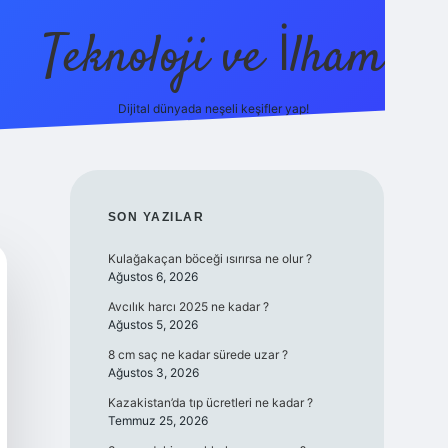
Teknoloji ve İlham
Dijital dünyada neşeli keşifler yap!
sino güncel giriş
ilbet güncel giriş
www.betexper.xyz/
SIDEBAR
SON YAZILAR
Kulağakaçan böceği ısırırsa ne olur ?
Ağustos 6, 2026
Avcılık harcı 2025 ne kadar ?
Ağustos 5, 2026
8 cm saç ne kadar sürede uzar ?
Ağustos 3, 2026
Kazakistan’da tıp ücretleri ne kadar ?
Temmuz 25, 2026