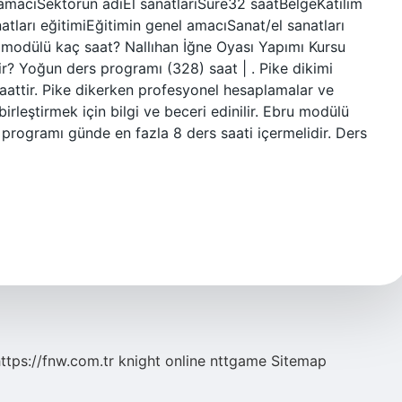
amacıSektörün adıEl sanatlarıSüre32 saatBelgeKatılım
natları eğitimiEğitimin genel amacıSanat/el sanatları
ı modülü kaç saat? Nallıhan İğne Oyası Yapımı Kursu
r? Yoğun ders programı (328) saat | . Pike dikimi
aattir. Pike dikerken profesyonel hesaplamalar ve
rleştirmek için bilgi ve beceri edinilir. Ebru modülü
ogramı günde en fazla 8 ders saati içermelidir. Ders
ttps://fnw.com.tr
knight online
nttgame
Sitemap