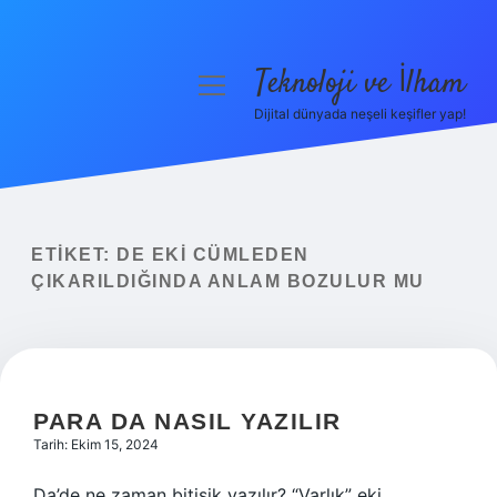
Teknoloji ve İlham
menüyü
aç
Dijital dünyada neşeli keşifler yap!
Anasayfa
Gizlilik Politikası
Yasal Uyarı
ETIKET:
DE EKI CÜMLEDEN
ÇIKARILDIĞINDA ANLAM BOZULUR MU
Hakkımızda
PARA DA NASIL YAZILIR
Tarih: Ekim 15, 2024
Da’de ne zaman bitişik yazılır? “Varlık” eki,