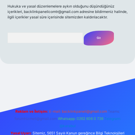
Hukuka ve yasal düzenlemelere aykırı olduğunu düşündüğünüz
içerikleri,
backlinkpanelicomtr@gmail.com
adresine bildirmeniz halinde,
ilgili içerikler yasal süre içerisinde sitemizden kaldırılacaktır.
Arama
/
Reklam ve İletişim:
E-mail:
backlinkpaneli@gmail.com
Teams:
forumhizmeti@gmail.com
Whatsapp: 0262 606 0 726
Telegram:
@karabul
Yasal Uyarı:
Sitemiz, 5651 Sayılı Kanun gereğince Bilgi Teknolojileri