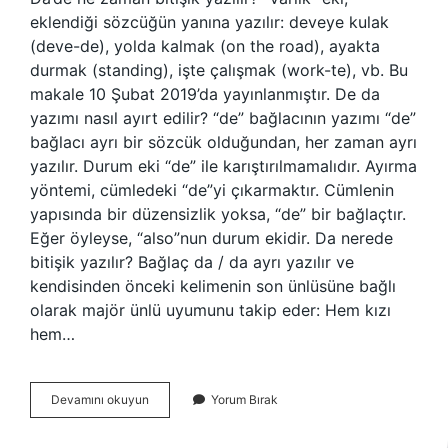
eklendiği sözcüğün yanına yazılır: deveye kulak
(deve-de), yolda kalmak (on the road), ayakta
durmak (standing), işte çalışmak (work-te), vb. Bu
makale 10 Şubat 2019’da yayınlanmıştır. De da
yazımı nasıl ayırt edilir? “de” bağlacının yazımı “de”
bağlacı ayrı bir sözcük olduğundan, her zaman ayrı
yazılır. Durum eki “de” ile karıştırılmamalıdır. Ayırma
yöntemi, cümledeki “de”yi çıkarmaktır. Cümlenin
yapısında bir düzensizlik yoksa, “de” bir bağlaçtır.
Eğer öyleyse, “also”nun durum ekidir. Da nerede
bitişik yazılır? Bağlaç da / da ayrı yazılır ve
kendisinden önceki kelimenin son ünlüsüne bağlı
olarak majör ünlü uyumunu takip eder: Hem kızı
hem…
Para
Devamını okuyun
Yorum Bırak
Da
Nasıl