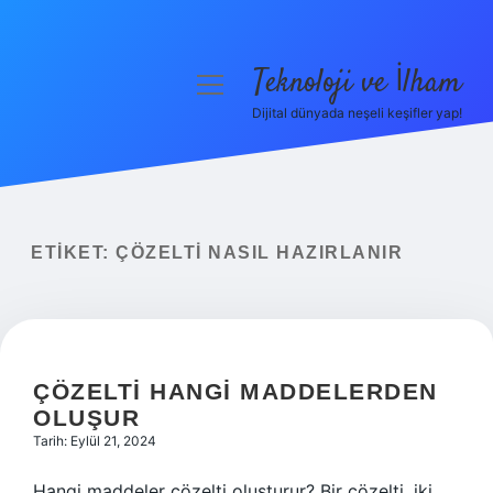
Teknoloji ve İlham
menüyü
aç
Dijital dünyada neşeli keşifler yap!
Anasayfa
Gizlilik Politikası
Yasal Uyarı
ETIKET:
ÇÖZELTI NASIL HAZIRLANIR
Hakkımızda
ÇÖZELTI HANGI MADDELERDEN
OLUŞUR
Tarih: Eylül 21, 2024
Hangi maddeler çözelti oluşturur? Bir çözelti, iki