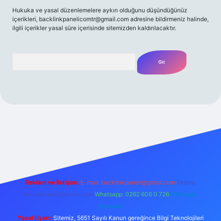
Hukuka ve yasal düzenlemelere aykırı olduğunu düşündüğünüz
içerikleri,
backlinkpanelicomtr@gmail.com
adresine bildirmeniz halinde,
ilgili içerikler yasal süre içerisinde sitemizden kaldırılacaktır.
Arama
/
Reklam ve İletişim:
E-mail:
backlinkpaneli@gmail.com
Teams:
forumhizmeti@gmail.com
Whatsapp: 0262 606 0 726
Telegram:
@karabul
Yasal Uyarı:
Sitemiz, 5651 Sayılı Kanun gereğince Bilgi Teknolojileri