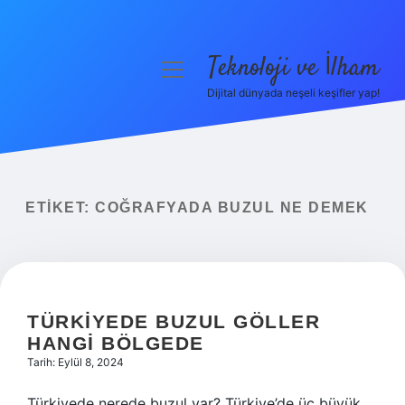
Teknoloji ve İlham
menüyü
aç
Dijital dünyada neşeli keşifler yap!
Anasayfa
Gizlilik Politikası
Yasal Uyarı
ETIKET:
COĞRAFYADA BUZUL NE DEMEK
Hakkımızda
TÜRKIYEDE BUZUL GÖLLER
HANGI BÖLGEDE
Tarih: Eylül 8, 2024
Türkiyede nerede buzul var? Türkiye’de üç büyük