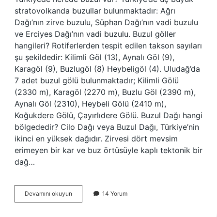
stratovolkanda buzullar bulunmaktadır: Ağrı
Dağı’nın zirve buzulu, Süphan Dağı’nın vadi buzulu
ve Erciyes Dağı’nın vadi buzulu. Buzul göller
hangileri? Rotiferlerden tespit edilen takson sayıları
şu şekildedir: Kilimli Göl (13), Aynalı Göl (9),
Karagöl (9), Buzlugöl (8) Heybeligöl (4). Uludağ’da
7 adet buzul gölü bulunmaktadır; Kilimli Gölü
(2330 m), Karagöl (2270 m), Buzlu Göl (2390 m),
Aynalı Göl (2310), Heybeli Gölü (2410 m),
Koğukdere Gölü, Çayırlıdere Gölü. Buzul Dağı hangi
bölgededir? Cilo Dağı veya Buzul Dağı, Türkiye’nin
ikinci en yüksek dağıdır. Zirvesi dört mevsim
erimeyen bir kar ve buz örtüsüyle kaplı tektonik bir
dağ…
Türkiyede
Devamını okuyun
14 Yorum
Buzul
Göller