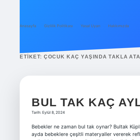
Anasayfa
Gizlilik Politikası
Yasal Uyarı
Hakkımızda
ETIKET:
ÇOCUK KAÇ YAŞINDA TAKLA AT
BUL TAK KAÇ AY
Tarih: Eylül 8, 2024
Bebekler ne zaman bul tak oynar? Bultak Küpler:
ayda bebeklere çeşitli materyaller vererek refl