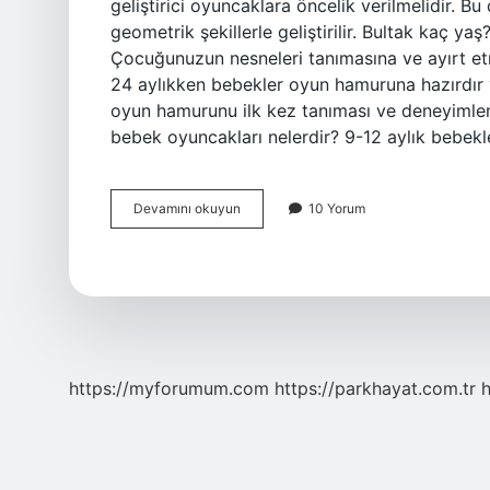
geliştirici oyuncaklara öncelik verilmelidir. 
geometrik şekillerle geliştirilir. Bultak kaç ya
Çocuğunuzun nesneleri tanımasına ve ayırt e
24 aylıkken bebekler oyun hamuruna hazırdır 
oyun hamurunu ilk kez tanıması ve deneyimlem
bebek oyuncakları nelerdir? 9-12 aylık bebekle
Bul
Devamını okuyun
10 Yorum
Tak
Kaç
Aylık
https://myforumum.com
https://parkhayat.com.tr
h