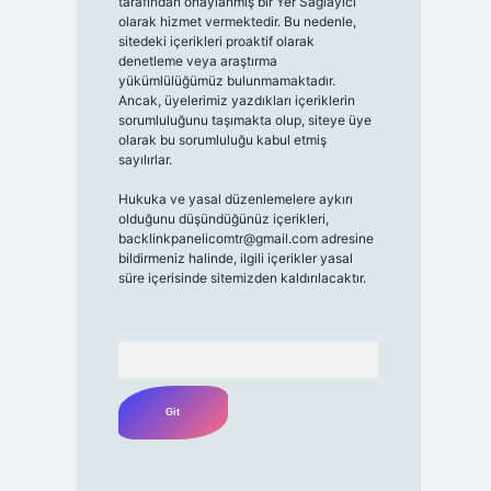
tarafından onaylanmış bir Yer Sağlayıcı
olarak hizmet vermektedir. Bu nedenle,
sitedeki içerikleri proaktif olarak
denetleme veya araştırma
yükümlülüğümüz bulunmamaktadır.
Ancak, üyelerimiz yazdıkları içeriklerin
sorumluluğunu taşımakta olup, siteye üye
olarak bu sorumluluğu kabul etmiş
sayılırlar.
Hukuka ve yasal düzenlemelere aykırı
olduğunu düşündüğünüz içerikleri,
backlinkpanelicomtr@gmail.com
adresine
bildirmeniz halinde, ilgili içerikler yasal
süre içerisinde sitemizden kaldırılacaktır.
Arama