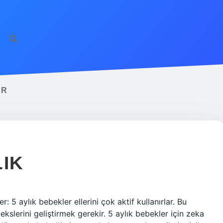
ilbet giriş
famecasi
AR
LIK
 5 aylık bebekler ellerini çok aktif kullanırlar. Bu
ekslerini geliştirmek gerekir. 5 aylık bebekler için zeka