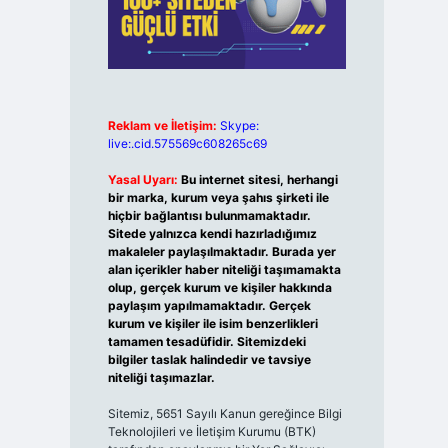
Reklam ve İletişim:
Skype:
live:.cid.575569c608265c69
Yasal Uyarı:
Bu internet sitesi, herhangi
bir marka, kurum veya şahıs şirketi ile
hiçbir bağlantısı bulunmamaktadır.
Sitede yalnızca kendi hazırladığımız
makaleler paylaşılmaktadır. Burada yer
alan içerikler haber niteliği taşımamakta
olup, gerçek kurum ve kişiler hakkında
paylaşım yapılmamaktadır. Gerçek
kurum ve kişiler ile isim benzerlikleri
tamamen tesadüfidir. Sitemizdeki
bilgiler taslak halindedir ve tavsiye
niteliği taşımazlar.
Sitemiz, 5651 Sayılı Kanun gereğince Bilgi
Teknolojileri ve İletişim Kurumu (BTK)