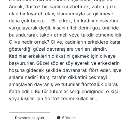
Ancak, flörtöz bir kadını cezbetmek, zaten güzel
olan bir kıyafeti ek ışıklandırmayla sergilemeye
daha çok benzer… Bir erkek, bir kadını cinsiyetini
vurgulayarak değil, insani niteliklerini göz önünde
bulundurarak takdir etmeli veya takdir etmemelidir.
Cilve nedir örnek? Cilve, kadınların erkeklere karşı
gösterdiği güzel davranışlara verilen isimdir.
Kadınlar erkeklerin dikkatini çekmek için cilveye
başvururlar. Güzel sözler söyleyerek ve erkeklerin
hoşuna gidecek şekilde davranarak flört eder. Işve
anlamı nedir? Karşı tarafın dikkatini çekmeyi
amaçlayan davranış ve tutumlar flörtözlük olarak
ifade edilir. Bu tür tutumlar sergilendiğinde, o kişi
veya kişiler için flörtöz terimi kullanılır.…
Cilveli
Devamını okuyun
6 Yorum
Kime
Denir