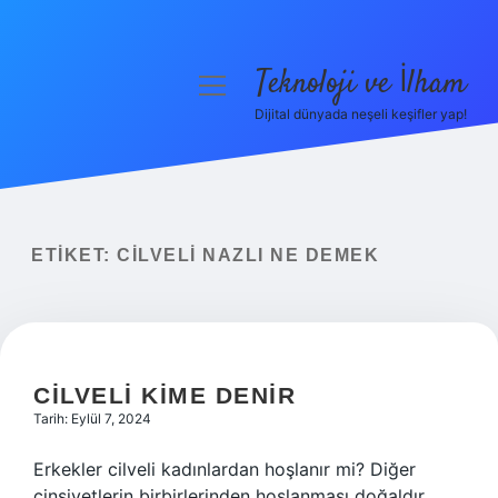
Teknoloji ve İlham
menüyü
aç
Dijital dünyada neşeli keşifler yap!
Anasayfa
Gizlilik Politikası
Yasal Uyarı
ETIKET:
CILVELI NAZLI NE DEMEK
Hakkımızda
CILVELI KIME DENIR
Tarih: Eylül 7, 2024
Erkekler cilveli kadınlardan hoşlanır mi? Diğer
cinsiyetlerin birbirlerinden hoşlanması doğaldır.