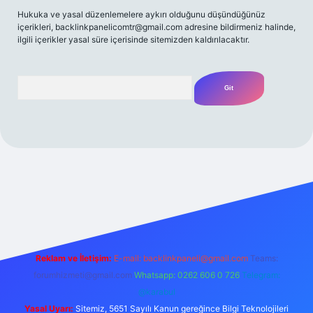
Hukuka ve yasal düzenlemelere aykırı olduğunu düşündüğünüz
içerikleri,
backlinkpanelicomtr@gmail.com
adresine bildirmeniz halinde,
ilgili içerikler yasal süre içerisinde sitemizden kaldırılacaktır.
Arama
/
Reklam ve İletişim:
E-mail:
backlinkpaneli@gmail.com
Teams:
forumhizmeti@gmail.com
Whatsapp: 0262 606 0 726
Telegram:
@karabul
Yasal Uyarı:
Sitemiz, 5651 Sayılı Kanun gereğince Bilgi Teknolojileri